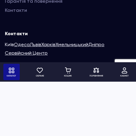
Гарантія та повернення
Контакти
Контакти
Київ
Одеса
Львів
Харків
Хмельницький
Дніпро
Сервійсний Центр
Україна, 03138, пр-т Валерія Лобановського, буд. 82
(067) 214-36-13
Написати нам
Ми в соц. мережах