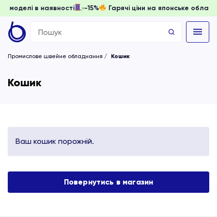
доки моделі в наявності
-15%
Гарячі ціни на японське обла
Search
for:
Промислове швейне обладнання
Кошик
Кошик
Ваш кошик порожній.
Повернутись в магазин