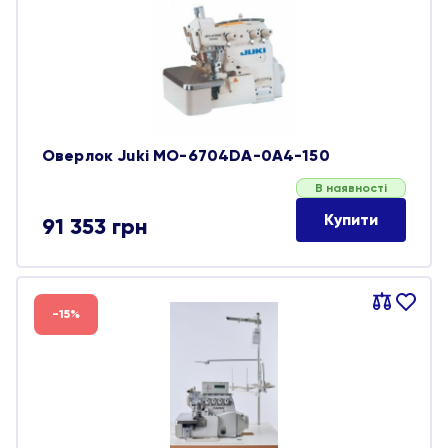
обране
Оверлок Juki MO-6704DA-0A4-150
В наявності
Купити
91 353
грн
Порівняти
В
-15%
обране