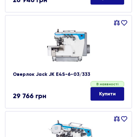
Порівняти
В
обране
Оверлок Jack JK E4S-6-03/333
В наявності
Купити
29 766
грн
Порівняти
В
обране