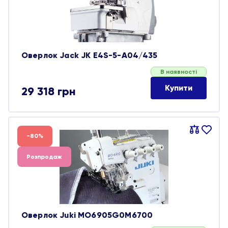
Оверлок Jack JK E4S-5-A04/435
В наявності
Купити
29 318
грн
Порівняти
В
-80%
обране
Розпродаж
Оверлок Juki MO6905G0M6700