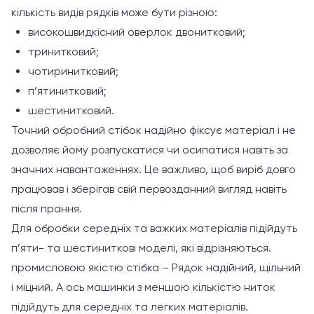
кількість видів рядків може бути різною:
високошвидкісний оверлок двонитковий;
тринитковий;
чотиринитковий;
п’ятинитковий;
шестинитковий.
Точний обробний стібок надійно фіксує матеріал і не
дозволяє йому розпускатися чи осипатися навіть за
значних навантаженнях. Це важливо, щоб виріб довго
працював і зберігав свій первозданний вигляд навіть
після прання.
Для обробки середніх та важких матеріалів підійдуть
п’яти- та шестиниткові моделі, які відрізняються.
промисловою якістю стібка – Рядок надійний, щільний
і міцний. А ось машинки з меншою кількістю ниток
підійдуть для середніх та легких матеріалів.