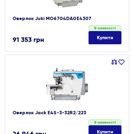
Оверлок Juki MO6704DA0E4307
В наявності
Купити
91 353
грн
Порівняти
В
обране
Оверлок Jack E4S-3-32R2/223
В наявності
Купити
26 946
грн