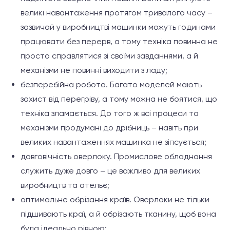
великі навантаження протягом тривалого часу –
зазвичай у виробництві машинки можуть годинами
працювати без перерв, а тому техніка повинна не
просто справлятися зі своїми завданнями, а й
механізми не повинні виходити з ладу;
безперебійна робота. Багато моделей мають
захист від перегріву, а тому можна не боятися, що
техніка зламається. До того ж всі процеси та
механізми продумані до дрібниць – навіть при
великих навантаженнях машинка не зіпсується;
довговічність оверлоку. Промислове обладнання
служить дуже довго – це важливо для великих
виробництв та ательє;
оптимальне обрізання країв. Оверлоки не тільки
підшивають краї, а й обрізають тканину, щоб вона
була ідеально рівною;