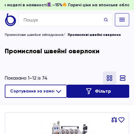
вати, доки моделі в наявності
-15%
Гарячі ціни на японсь
Search
for:
Промислове швейне обладнання
Промислові швейні оверлоки
Промислові швейні оверлоки
Показано 1–12 із 74
Фільтр
Порівняти
В
обране