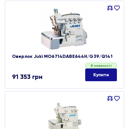
Порівняти
В
обране
Оверлок Juki MO6714DABE644H/G39/Q141
В наявності
Купити
91 353
грн
Порівняти
В
обране