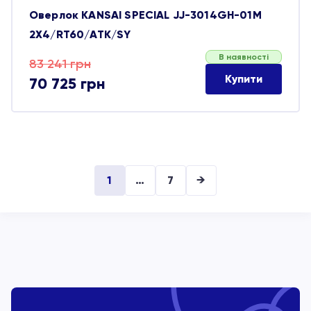
Оверлок KANSAI SPECIAL JJ-3014GH-01M
2Х4/RT60/ATK/SY
В наявності
Оригінальна
Поточна
83 241
грн
Купити
70 725
грн
ціна:
ціна:
83 241 грн.
70 725 грн.
1
…
7
→