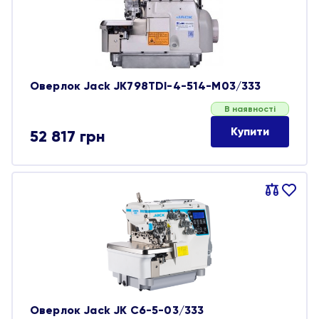
Оверлок Jack JK798TDI-4-514-M03/333
В наявності
Купити
52 817
грн
Порівняти
В
обране
Оверлок Jack JK C6-5-03/333