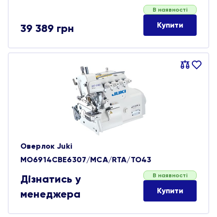
В наявності
Купити
39 389
грн
Порівняти
В
обране
Оверлок Juki
MO6914CBE6307/MCA/RTA/TO43
В наявності
Дізнатись у
Купити
менеджера