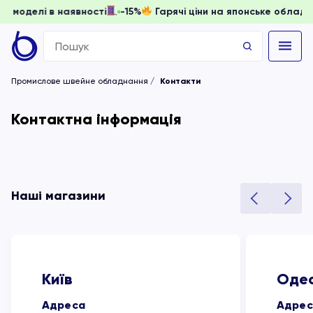
доки моделі в наявності
-15%
Гарячі ціни на японське обл
Search
for:
Промислове швейне обладнання
Контакти
Контактна інформація
Наші магазини
Київ
Оде
Адресa
Адрес