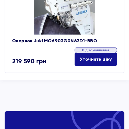
обране
Оверлок Juki MO6903G0N63D1-BBO
Під замовлення
Уточнити ціну
219 590
грн