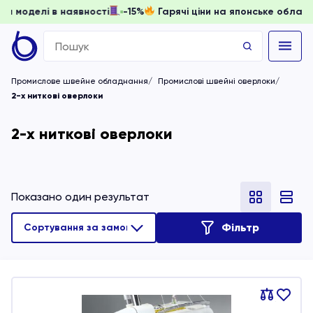
 доки моделі в наявності
-15%
Гарячі ціни на японське обл
Search
for:
Промислове швейне обладнання
Промислові швейні оверлоки
2-х ниткові оверлоки
2-х ниткові оверлоки
Показано один результат
Фільтр
Порівняти
В