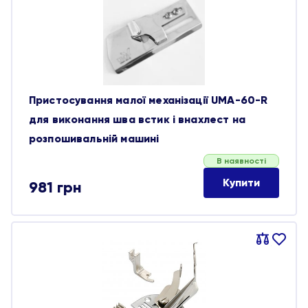
обране
Пристосування малої механізації UMA-60-R
для виконання шва встик і внахлест на
розпошивальній машині
В наявності
Купити
981
грн
Порівняти
В
обране