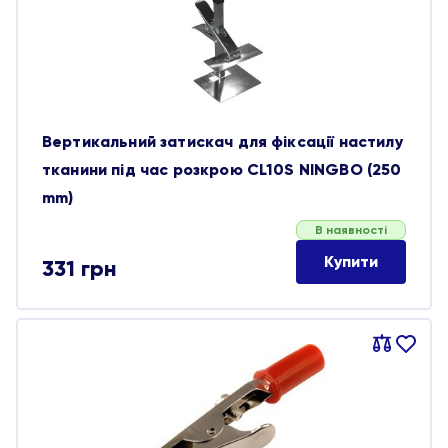
обране
Вертикальний затискач для фіксації настилу
тканини під час розкрою CL10S NINGBO (250
mm)
В наявності
Купити
331
грн
Порівняти
В
обране