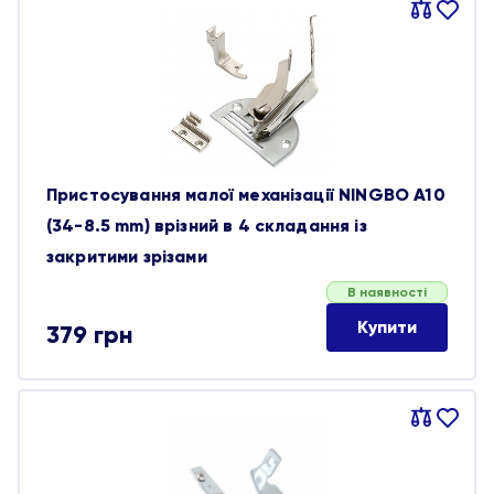
Порівняти
В
обране
Пристосування малої механізації NINGBO A10
(34-8.5 mm) врізний в 4 складання із
закритими зрізами
В наявності
Купити
379
грн
Порівняти
В
обране