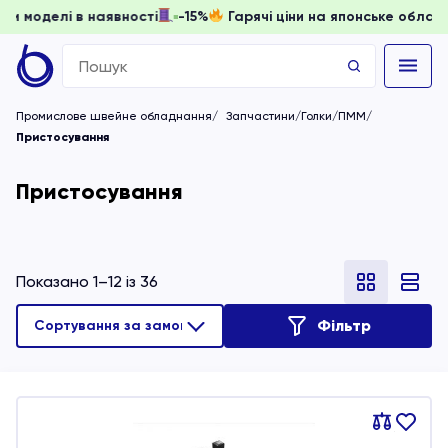
ти, доки моделі в наявності
-15%
Гарячі ціни на японське
Search
for:
Промислове швейне обладнання
Запчастини/Голки/ПММ
Пристосування
Пристосування
Показано 1–12 із 36
Фільтр
Порівняти
В