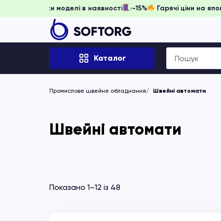
тигніть забронювати, доки моделі в наявності
-15%
Гарячі
Search
Каталог
for:
Промислове швейне обладнання
Швейні автомати
Швейні автомати
Показано 1–12 із 48