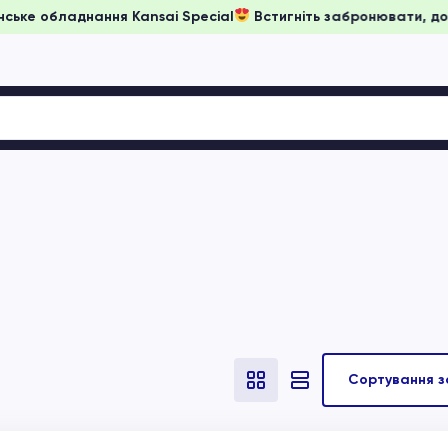
 ціни на японське обладнання Kansai Special
Встигніть забр