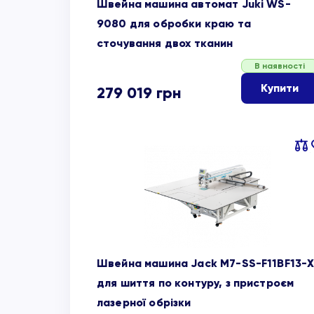
Швейна машина автомат Juki WS-
9080 для обробки краю та
сточування двох тканин
В наявності
Купити
279 019
грн
Пор
об
Швейна машина Jack M7-SS-F11BF13-
для шиття по контуру, з пристроєм
лазерної обрізки