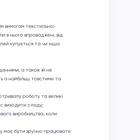
ім вимогам текстильної
и в нього впроваджені, від
ілей купується та чи інша
даннями, а також їй не
 із найбільш товстими та
готривалу роботу та великі
с виходити з ладу;
ового виробництва, коли
тру має бути зручно працювати