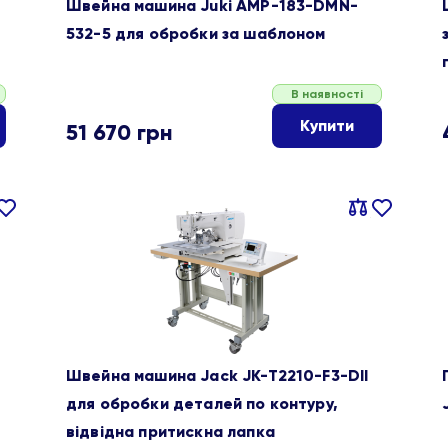
Швейна машина Juki AMP-183-DMN-
532-5 для обробки за шаблоном
В наявності
Купити
51 670
грн
івняти
В
Порівняти
В
ране
обране
X
Швейна машина Jack JK-T2210-F3-DII
для обробки деталей по контуру,
відвідна притискна лапка