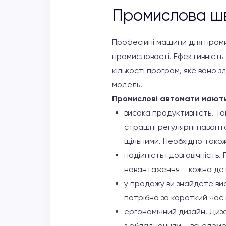
Промислова ш
Професійні машини для проми
промисловості. Ефективність 
кількості програм, яке воно з
модель.
Промислові автомати мають
висока продуктивність. Так
страшні регулярні навант
щільними. Необхідно також
надійність і довговічніст
навантаження – кожна дета
у продажу ви знайдете ви
потрібно за короткий час в
ергономічний дизайн. Диза
з обладнанням – всі елеме