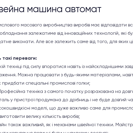
вейна машина автомат
слового масового виробництва виробів має відповідати вс
обладнання залежатиме від інноваційних технологій, які бул
датне виконати. Але все залежить саме від того, для яких ц
 такі переваги:
ій техніці під силу впоратися навіть із найскладнішими зав
аження. Можна працювати з будь-якими матеріалами, навіть
 придбати спеціальні промислові голки;
ь. Професійна техніка з самого початку розрахована на дов
ль у пристрої продумана до дрібниць і не буде довгий ча
сокошвидкісні моделі, що дуже важливо саме для промисл
иготовити велику кількість виробів;
йн також важливий, як і механізми швейної техніки. Майс
нти керування повинні бути у швидкому доступі;