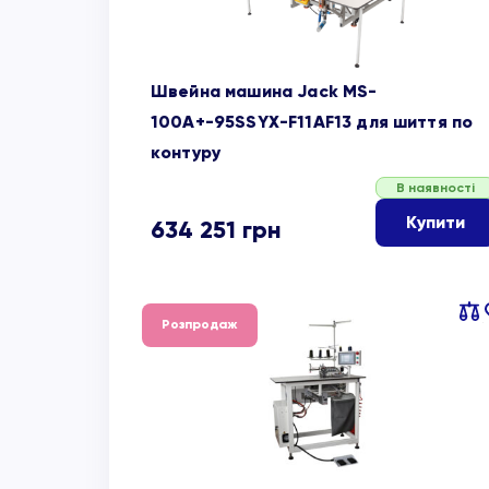
Швейна машина Jack MS-
100A+-95SSYX-F11AF13 для шиття по
контуру
В наявності
Купити
634 251
грн
Пор
Розпродаж
об