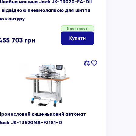
Швейна машина Jack JK-T3020-F4-DII
з відвідною пневмолапкою для шиття
по контуру
В наявності
Купити
455 703
грн
Порівняти
В
обране
Промисловий кишеньковий автомат
Jack JK-T3520MA-F31S1-D