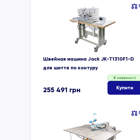
Пор
об
Швейная машина Jack JK-T1310F1-D
для шиття по контуру
В наявності
Купити
255 491
грн
Пор
об