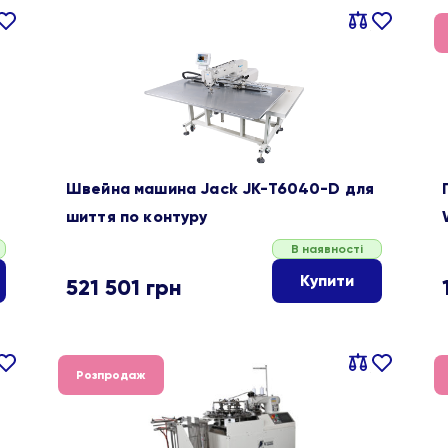
івняти
В
Порівняти
В
ране
обране
Швейна машина Jack JK-T6040-D для
шиття по контуру
В наявності
Купити
521 501
грн
івняти
В
Порівняти
В
Розпродаж
ране
обране