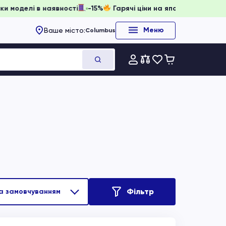
онювати, доки моделі в наявності
-15%
Гарячі ціни на япо
Меню
Ваше місто:
Columbus
Фільтр