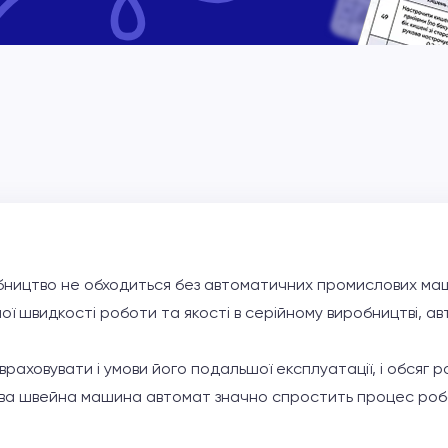
ництво не обходиться без автоматичних промислових маш
ої швидкості роботи та якості в серійному виробництві, а
раховувати і умови його подальшої експлуатації, і обсяг р
ва швейна машина автомат значно спростить процес ро