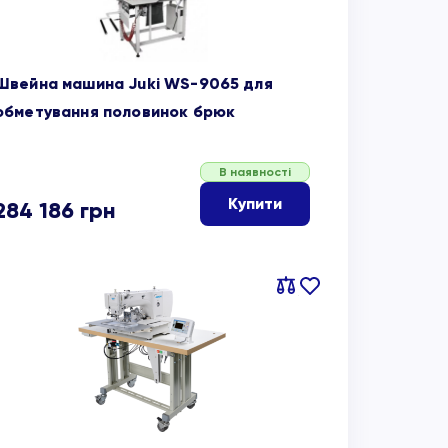
Швейна машина Juki WS-9065 для
обметування половинок брюк
В наявності
Купити
284 186
грн
Порівняти
В
обране