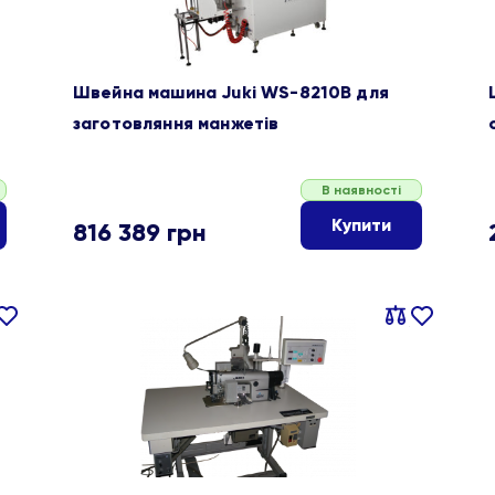
Швейна машина Juki WS-8210B для
заготовляння манжетів
В наявності
Купити
816 389
грн
івняти
В
Порівняти
В
ране
обране