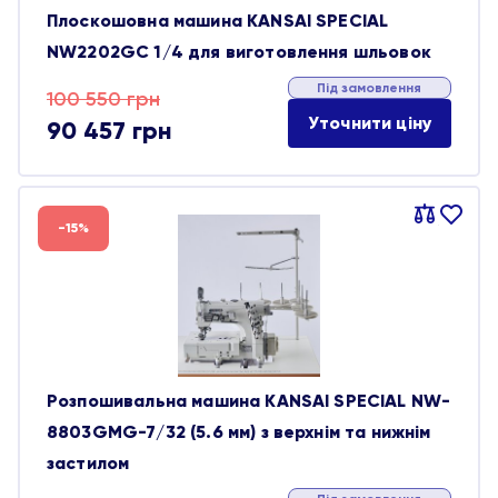
Плоскошовна машина KANSAI SPECIAL
NW2202GC 1/4 для виготовлення шльовок
Під замовлення
Оригінальна
Поточна
100 550
грн
Уточнити ціну
90 457
грн
ціна:
ціна:
100 550 грн.
90 457 грн.
Порівняти
В
-15%
обране
Розпошивальна машина KANSAI SPECIAL NW-
8803GMG-7/32 (5.6 мм) з верхнім та нижнім
застилом