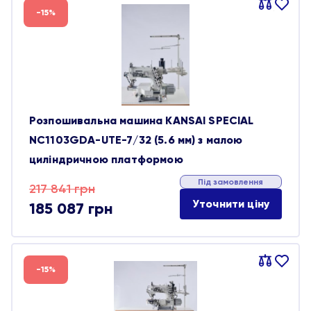
Порівняти
В
-15%
обране
Розпошивальна машина KANSAI SPECIAL
NC1103GDA-UTE-7/32 (5.6 мм) з малою
циліндричною платформою
Під замовлення
Оригінальна
Поточна
217 841
грн
Уточнити ціну
185 087
грн
ціна:
ціна:
217 841 грн.
185 087 грн.
Порівняти
В
-15%
обране