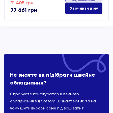
Під замовлення
Оригінальна
Поточна
91 405
грн
Уточнити ціну
77 661
грн
ціна:
ціна:
91 405 грн.
77 661 грн.
Не знаєте як підібрати швейне
обладнання?
Спробуйте конфігуратор швейного
обладнання від Softorg. Дізнайтеся як та на
чому шити вироби саме під ваш запит.