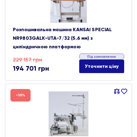
Розпошивальна машина KANSAI SPECIAL
NR9803GALK-UTA-7/32 (5.6 мм) з
циліндричною платформою
Під замовлення
Оригінальна
Поточна
229 157
грн
Уточнити ціну
194 701
грн
ціна:
ціна:
229 157 грн.
194 701 грн.
Порівняти
В
-10%
обране