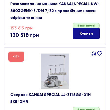
Розпошивальна машина KANSAI SPECIAL NW-
8803GEMK-E/DM 7/32 з правобічним ножем
обрізки тканини
В наявності
Оригінальна
Поточна
153 615
грн
Купити
130 518
грн
ціна:
ціна:
153 615 грн.
130 518 грн.
Порівняти
В
-15%
обране
Оверлок KANSAI SPECIAL JJ-3116GS-01H
5X5/DMR
В наявності