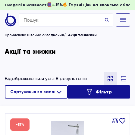
и, доки моделі в наявності
-15%
Гарячі ціни на японське 
Search
for:
Промислове швейне обладнання
Акції та знижки
Акції та знижки
Відображаються усі з 8 результатів
Фільтр
Порівняти
В
-15%
обране