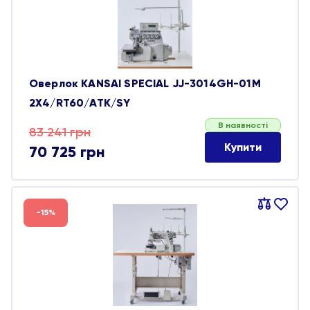
Оверлок KANSAI SPECIAL JJ-3014GH-01M
2Х4/RT60/ATK/SY
В наявності
Оригінальна
Поточна
83 241
грн
Купити
70 725
грн
ціна:
ціна:
83 241 грн.
70 725 грн.
Порівняти
В
-15%
обране