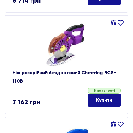
6 714
грн
Порівняти
В
обране
Ніж розкрійний бездротовий Cheering RCS-
110B
В наявності
Купити
7 162
грн
Порівняти
В