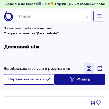
, доки моделі в наявності
-15%
Гарячі ціни на японське о
Search
for:
Промислове швейне обладнання
Товари з позначками “Дисковий ніж”
Дисковий ніж
Відображаються усі з 6 результатів
Фільтр
Порівняти
В