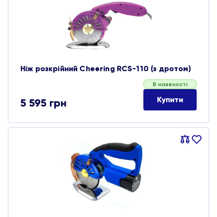
обране
Ніж розкрійний Cheering RCS-110 (з дротом)
В наявності
Купити
5 595
грн
Порівняти
В
обране