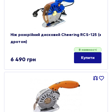
обране
Ніж розкрійний дисковий Cheering RCS-125 (з
дротом)
В наявності
Купити
6 490
грн
Порівняти
В
обране