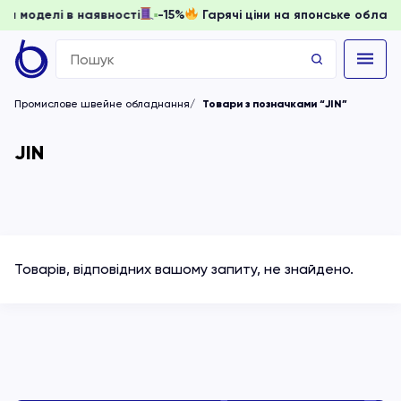
доки моделі в наявності
-15%
Гарячі ціни на японське обл
Search
for:
Промислове швейне обладнання
Товари з позначками “JIN”
JIN
Товарів, відповідних вашому запиту, не знайдено.