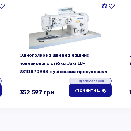
івняти
В
Порівняти
В
ране
обране
Одноголкова швейна машина
човникового стібка Juki LU-
2810A70BBS з унісонним просуванням
Під замовлення
Уточнити ціну
352 597
грн