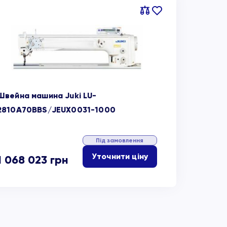
Порівняти
В
обране
Швейна машина Juki LU-
2810A70BBS/JEUX0031-1000
Під замовлення
Уточнити ціну
1 068 023
грн