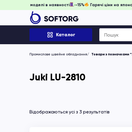
ь забронювати, доки моделі в наявності
-15%
Гарячі ціни 
Search
Каталог
for:
Промислове швейне обладнання
Товари з позначками “
Juki LU-2810
Відображаються усі з 3 результатів