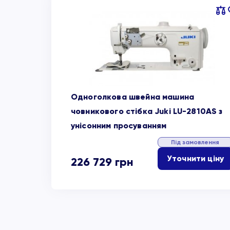
Пор
об
Одноголкова швейна машина
човникового стібка Juki LU-2810AS з
унісонним просуванням
Під замовлення
Уточнити ціну
226 729
грн