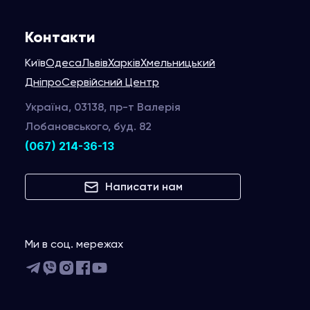
Контакти
Київ
Одеса
Львів
Харків
Хмельницький
Дніпро
Сервійсний Центр
Україна, 03138, пр-т Валерія
Лобановського, буд. 82
(067) 214-36-13
Написати нам
Ми в соц. мережах