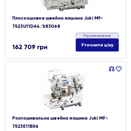
Плоскошовна швейна машина Juki MF-
7523U11D64/X83068
Під замовлення
Уточнити ціну
162 709
грн
Порівняти
В
обране
Розпошивальна швейна машина Juki MF-
7523E11B56