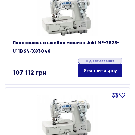
обране
Плоскошовна швейна машина Juki MF-7523-
U11B64/X83048
Під замовлення
Уточнити ціну
107 112
грн
Порівняти
В
обране