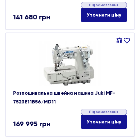
Під замовлення
Уточнити ціну
141 680
грн
Порівняти
В
обране
Розпошивальна швейна машина Juki MF-
7523E11B56/MD11
Під замовлення
Уточнити ціну
169 995
грн