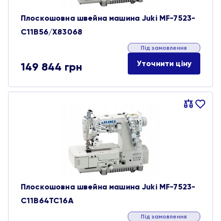
Плоскошовна швейна машина Juki MF-7523-
C11B56/X83068
Під замовлення
Уточнити ціну
149 844
грн
Порівняти
В
обране
Плоскошовна швейна машина Juki MF-7523-
С11B64TC16A
Під замовлення