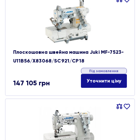
Порівняти
В
обране
Плоскошовна швейна машина Juki MF-7523-
U11B56/X83068/SC921/CP18
Під замовлення
Уточнити ціну
147 105
грн
Порівняти
В
обране