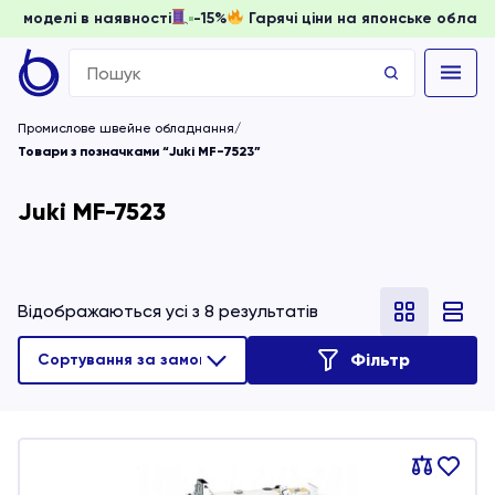
и, доки моделі в наявності
-15%
Гарячі ціни на японське о
Search
for:
Промислове швейне обладнання
Товари з позначками “Juki MF-7523”
Juki MF-7523
Відображаються усі з 8 результатів
Фільтр
Порівняти
В