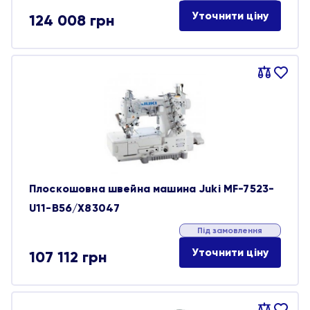
Уточнити ціну
124 008
грн
Порівняти
В
обране
Плоскошовна швейна машина Juki MF-7523-
U11-B56/X83047
Під замовлення
Уточнити ціну
107 112
грн