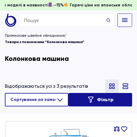
, доки моделі в наявності
-15%
Гарячі ціни на японське об
Search
for:
Промислове швейне обладнання
Товари з позначками “Колонкова машина”
Колонкова машина
Відображаються усі з 3 результатів
Фільтр
Порівняти
В