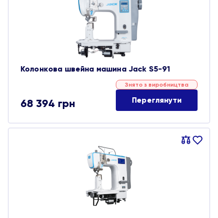
обране
Колонкова швейна машина Jack S5-91
Знято з виробництва
Переглянути
68 394
грн
Порівняти
В
обране