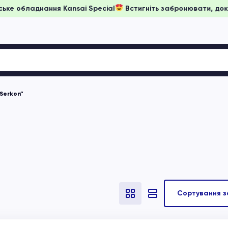
 на японське обладнання Kansai Special
Встигніть забронюва
Serkon”