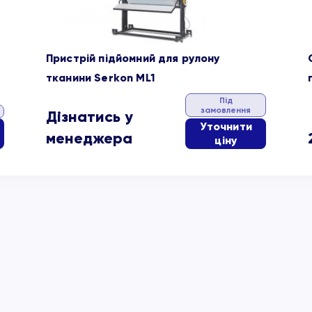
Пристрій підйомний для рулону
тканини Serkon ML1
Під
замовлення
Дізнатись у
Уточнити
менеджера
ціну