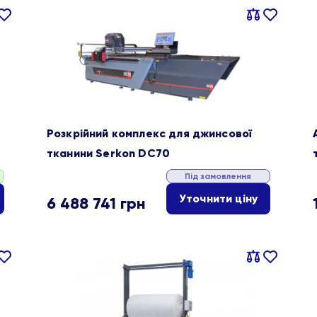
івняти
В
Порівняти
В
ране
обране
Розкрійний комплекс для джинсової
тканини Serkon DC70
Під замовлення
Уточнити ціну
6 488 741
грн
івняти
В
Порівняти
В
ране
обране