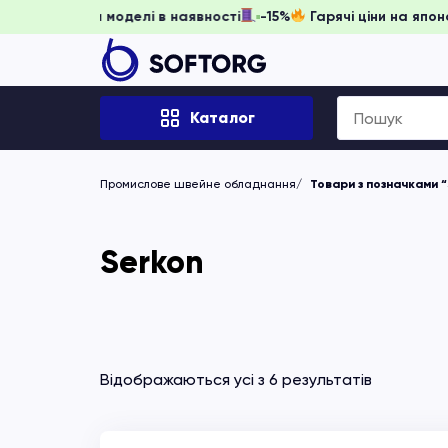
ть забронювати, доки моделі в наявності
-15%
Гарячі ціни
Search
Каталог
for:
Промислове швейне обладнання
Товари з позначками “
Serkon
Відображаються усі з 6 результатів