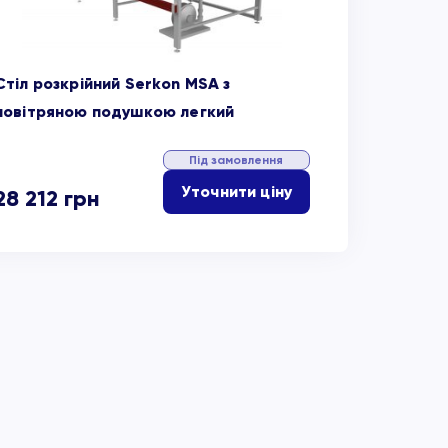
Стіл розкрійний Serkon MSA з
повітряною подушкою легкий
Під замовлення
Уточнити ціну
28 212
грн