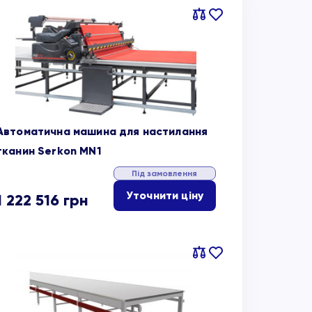
Порівняти
В
обране
Автоматична машина для настилання
тканин Serkon MN1
Під замовлення
Уточнити ціну
1 222 516
грн
Порівняти
В
обране