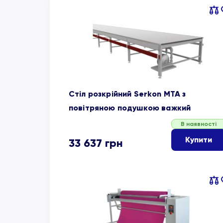
Пор
об
Стіл розкрійний Serkon MTA з
повітряною подушкою важкий
В наявності
Купити
33 637
грн
Пор
об