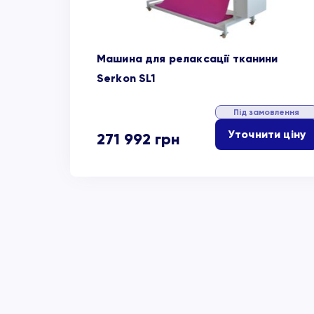
Машина для релаксації тканини
Serkon SL1
Під замовлення
Уточнити ціну
271 992
грн