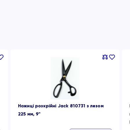
вняти
В
Порівняти
В
ране
обране
Ножиці розкрійні Jack 810731 з лезом
225 мм, 9"