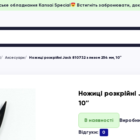
ни на японське обладнання Kansai Special
Встигніть заброню
М
Аксесуари
Ножиці розкрійні Jack 810732 з лезом 254 мм, 10″
Ножиці розкрійні 
10″
В наявності
Виробн
Відгуки:
0