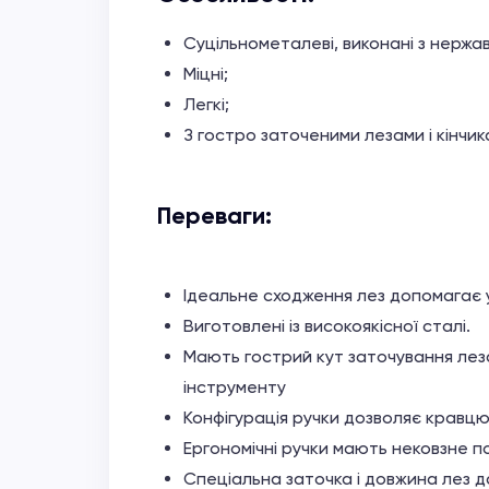
Суцільнометалеві, виконані з нержа
Міцні;
Легкі;
З гостро заточеними лезами і кінчик
Переваги:
Ідеальне сходження лез допомагає у
Виготовлені із високоякісної сталі.
Мають гострий кут заточування леза
інструменту
Конфігурація ручки дозволяє кравцю
Ергономічні ручки мають нековзне п
Спеціальна заточка і довжина лез да