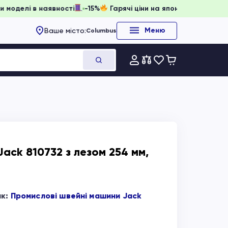
вати, доки моделі в наявності
-15%
Гарячі ціни на японсь
Меню
Ваше місто:
Columbus
Jack 810732 з лезом 254 мм,
ик:
Промислові швейні машини Jack