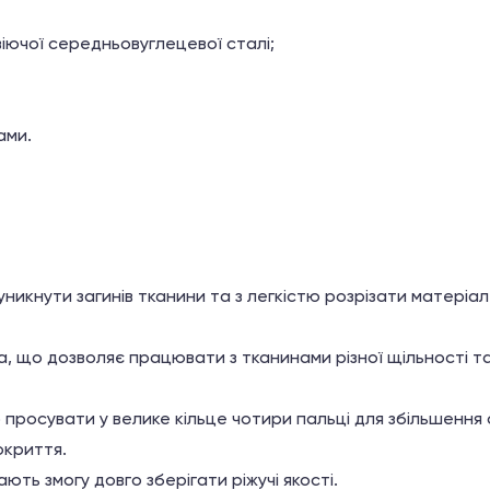
віючої середньовуглецевої сталі;
ами.
никнути загинів тканини та з легкістю розрізати матеріал
, що дозволяє працювати з тканинами різної щільності т
 просувати у велике кільце чотири пальці для збільшення 
окриття.
ють змогу довго зберігати ріжучі якості.