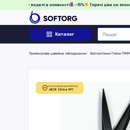
ніть забронювати, доки моделі в наявності
-15%
Гарячі ці
Search
Каталог
for:
Промислове швейне обладнання
Запчастини/Голки/ПМ
Ексклюзивний дистриб'ютор
JACK China №1