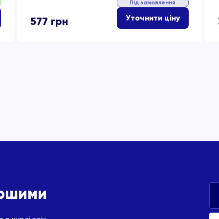
Під замовлення
Уточнити ціну
577
грн
ершими