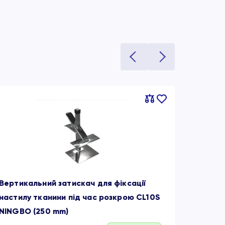
Порівняти
В
обране
Вертикальний затискач для фіксації
Ножиці 
настилу тканини під час розкрою CL10S
Jack 81
NINGBO (250 mm)
Пакуван