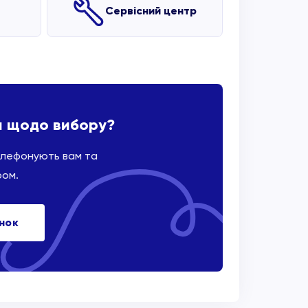
Сервісний центр
и щодо вибору?
елефонують вам та
ром.
інок