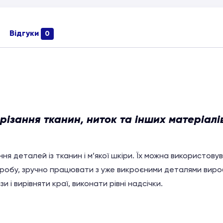
Відгуки
0
різання тканин, ниток та інших матеріалів
ня деталей із тканин і м’якої шкіри. Їх можна використову
иробу, зручно працювати з уже викроєними деталями вироб
и і вирівняти краї, виконати рівні надсічки.