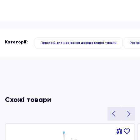
Категорії:
Пристрій для нарізання декоративної тасьми
Розкр
Схожі товари
Порівняти
В