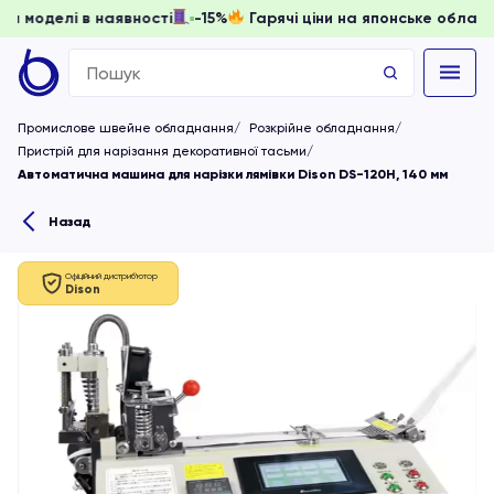
ти, доки моделі в наявності
-15%
Гарячі ціни на японське
Search
for:
Промислове швейне обладнання
Розкрійне обладнання
Пристрій для нарізання декоративної тасьми
Автоматична машина для нарізки лямівки Dison DS-120H, 140 мм
Назад
Офіційний дистриб'ютор
Dison