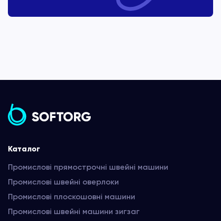
Каталог
Промислові прямострочні швейні машини
Промислові швейні оверлоки
Промислові плоскошовні машини
Промислові швейні машини зигзаг