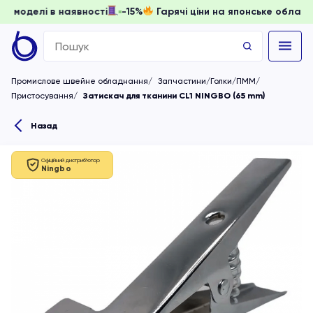
, доки моделі в наявності
-15%
Гарячі ціни на японське о
Search
for:
Промислове швейне обладнання
Запчастини/Голки/ПММ
Пристосування
Затискач для тканини CL1 NINGBO (65 mm)
Назад
Офіційний дистриб'ютор
Ningbo