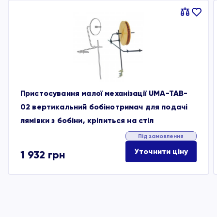
Порівняти
В
обране
Пристосування малої механізації UMA-TAB-
02 вертикальний бобінотримач для подачі
лямівки з бобіни, кріпиться на стіл
Під замовлення
Уточнити ціну
1 932
грн