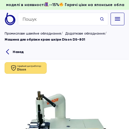
, доки моделі в наявності
-15%
Гарячі ціни на японське о
Search
for:
Промислове швейне обладнання
Додаткове обладнання
Машина для обрізки краю шкіри Dison DS-801
Назад
Офіційний дистриб'ютор
Dison