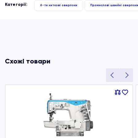
Категорії:
6-ти ниткові оверлоки
Промислові швейні оверлок
Схожі товари
Порівняти
В
обране