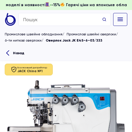
вати, доки моделі в наявності
-15%
Гарячі ціни на японськ
Search
for:
Промислове швейне обладнання
Промислові швейні оверлоки
6-ти ниткові оверлоки
Оверлок Jack JK E4S-6-03/333
Назад
Ексклюзивний дистриб'ютор
JACK China №1