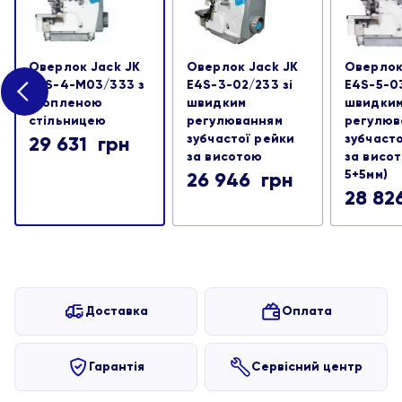
Оверлок Jack JK
Оверлок Jack JK
Оверлок
E4S-4-M03/333 з
E4S-3-02/233 зі
E4S-5-03
утопленою
швидким
швидки
стільницею
регулюванням
регулюв
зубчастої рейки
зубчаст
29 631
грн
за висотою
за висо
5+5мм)
26 946
грн
28 8
Доставка
Оплата
Гарантія
Сервісний центр