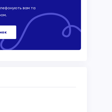
елефонують вам та
ром.
інок