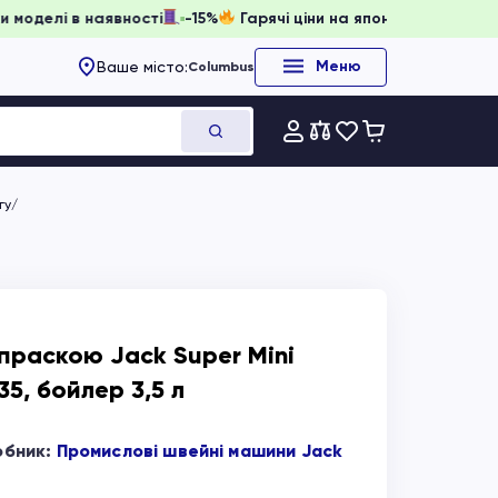
ювати, доки моделі в наявності
-15%
Гарячі ціни на японс
Меню
Ваше місто:
Columbus
гу
праскою Jack Super Mini
35, бойлер 3,5 л
обник:
Промислові швейні машини Jack