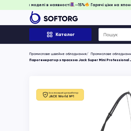
игніть забронювати, доки моделі в наявності
-15%
Гарячі 
Search
Каталог
for:
Промислове швейне обладнання
Промислове обладнання
Парогенератор з праскою Jack Super Mini Professional J
Ексклюзивний дистриб'ютор
JACK World №1