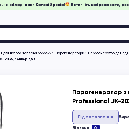
ціни на японське обладнання Kansai Special
Встигніть заброн
 для волого-теплової обробки
Парогенератори
Парогенератор для одя
K-2035, бойлер 3,5 л
Парогенератор з 
Professional JK-20
Під замовлення
Вир
Відгуки:
0