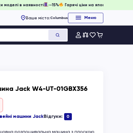
нювати, доки моделі в наявності
-15%
Гарячі ціни на япон
Меню
Ваше місто:
Columbus
ина Jack W4-UT-01GBX356
вейні машини Jack
Відгуки:
0
шовна розпошивальна машина з плоскою