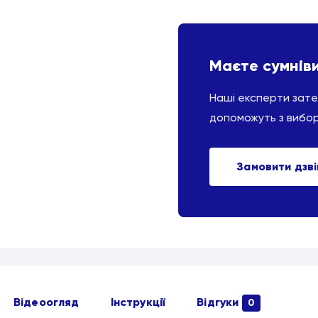
Маєте сумнів
Наші експерти зат
допоможуть з вибо
Замовити дзв
Відеоогляд
Інструкції
Відгуки
0