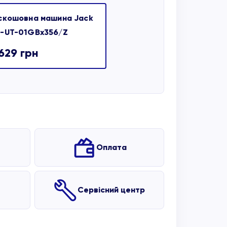
скошовна машина Jack
-UT-01GBx356/Z
 629
грн
Оплата
Сервісний центр