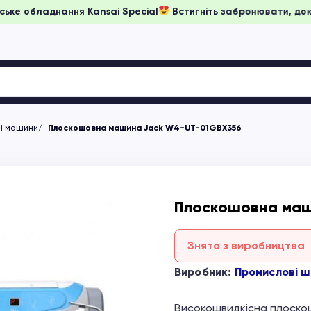
ціни на японське обладнання Kansai Special
Встигніть забро
ні машини
Плоскошовна машина Jack W4-UT-01GBX356
Плоскошовна маш
Знято з виробництва
Виробник:
Промислові ш
Високошвидкісна плоско