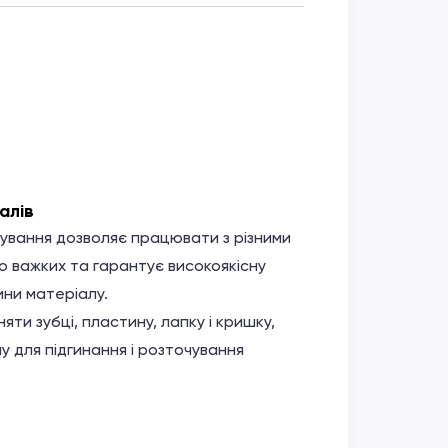
алів
сування дозволяє працювати з різними
до важких та гарантує високоякісну
ини матеріалу.
яти зубці, пластину, лапку і кришку,
 для підгинання і розточування