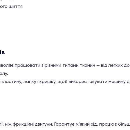
того шиття
ів
воляє працювати з різними типами тканин — від легких до
алу.
, пластину, лапку і кришку, щоб використовувати машину д
 ніж фрикційні двигуни. Гарантує м’який хід, працює біль