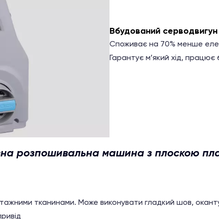
Вбудований серводвигун
Споживає на 70% менше елект
Гарантує м’який хід, працює 
вна розпошивальна машина з плоскою п
тажними тканинами. Може виконувати гладкий шов, оканту
ривід