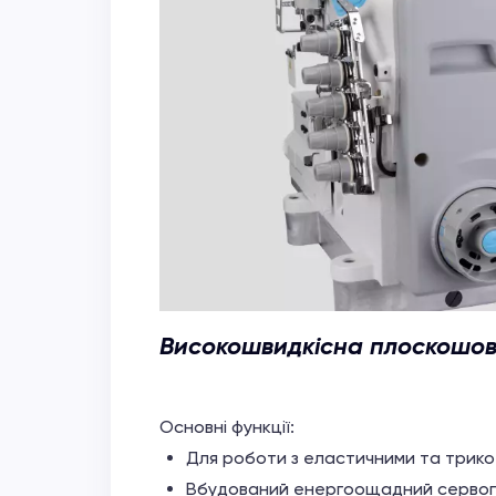
Високошвидкісна плоскошо
Основні функції:
Для роботи з еластичними та трико
Вбудований енергоощадний сервоп