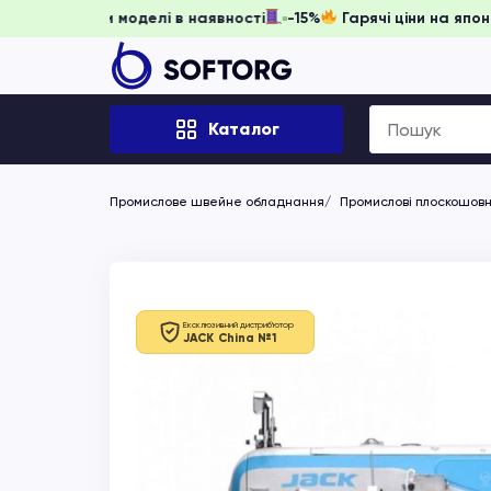
игніть забронювати, доки моделі в наявності
-15%
Гарячі 
Search
Каталог
for:
Промислове швейне обладнання
Промислові плоскошов
Ексклюзивний дистриб'ютор
JACK China №1