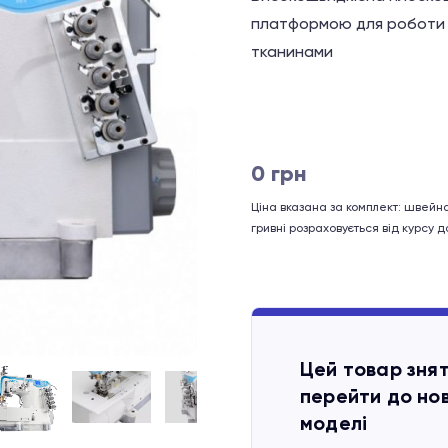
платформою для роботи 
тканинами
0
грн
Ціна вказана за комплект: швейн
гривні розраховується від курсу 
Цей товар зня
перейти до нов
моделі