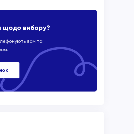
и щодо вибору?
елефонують вам та
ром.
інок