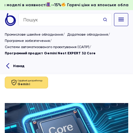
и, доки моделі в наявності
-15%
Гарячі ціни на японське 
Search
for:
Промислове швейне обладнання
Додаткове обладнання
Програмне забезпечення
Системи автоматизованого проєктування (САПР)
Програмний продукт Gemini Nest EXPERT 32 Core
Назад
Офіційний дистриб'ютор
Gemini