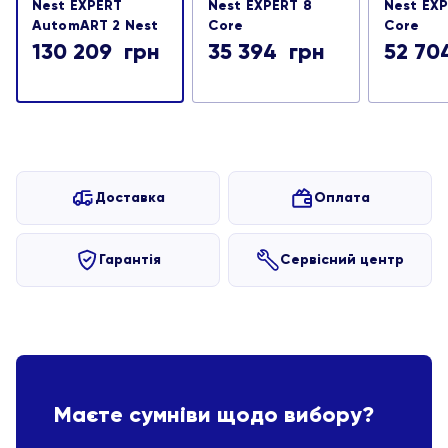
Nest EXPERT
Nest EXPERT 8
Nest EXP
AutomART 2 Nest
Core
Core
130 209
грн
35 394
грн
52 7
Доставка
Оплата
Гарантія
Сервісний центр
Маєте сумніви щодо вибору?