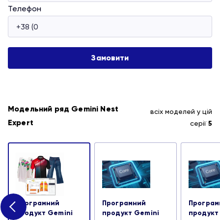
Телефон
Модельний ряд Gemini Nest
всіх моделей у цій
Expert
серії
5
Програмний
Програмний
Програм
продукт Gemini
продукт Gemini
продукт