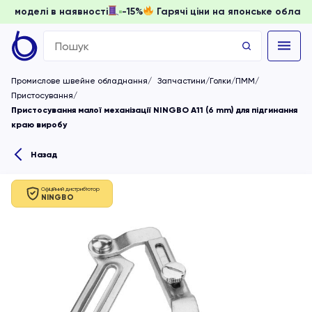
и, доки моделі в наявності
-15%
Гарячі ціни на японське 
Search
for:
Промислове швейне обладнання
Запчастини/Голки/ПММ
Пристосування
Пристосування малої механізації NINGBO A11 (6 mm) для підгинання
краю виробу
Назад
Офіційний дистриб'ютор
NINGBO