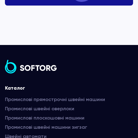
Каталог
Промислові прямострочні швейні машини
Промислові швейні оверлоки
Промислові плоскошовні машини
Промислові швейні машини зигзаг
Швейні автомати