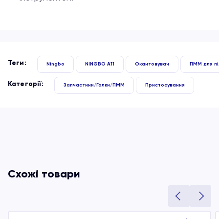
Теги:
Ningbo
NINGBO A11
Окантовувач
ПММ для пі
Категорії:
Запчастини/Голки/ПММ
Пристосування
Схожі товари