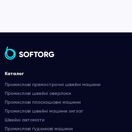
Каталог
Промислові прямострочні швейні машини
Промислові швейні оверлоки
Промислові плоскошовні машини
Промислові швейні машини зигзаг
Швейні автомати
Промислові ґудзикові машини