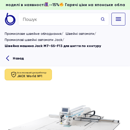
и, доки моделі в наявності
-15%
Гарячі ціни на японське о
Search
for:
Промислове швейне обладнання
Швейні автомати
Промислові швейні автомати Jack
Швейна машина Jack M7-SS-F13 для шиття по контуру
Назад
Ексклюзивний дистриб'ютор
JACK World №1