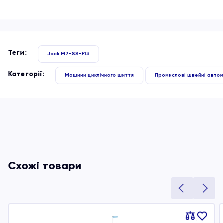
Теги:
Jack M7-SS-F13
Категорії:
Машини циклічного шиття
Промислові швейні автом
Схожі товари
Порівняти
В