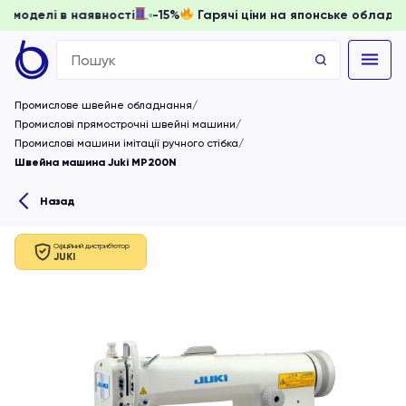
и, доки моделі в наявності
-15%
Гарячі ціни на японське о
Search
for:
Промислове швейне обладнання
Промислові прямострочні швейні машини
Промислові машини імітації ручного стібка
Швейна машина Juki MP200N
Назад
Офіційний дистриб'ютор
JUKI