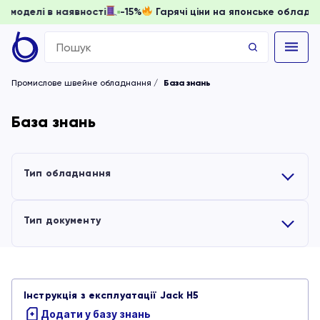
оки моделі в наявності
-15%
Гарячі ціни на японське обла
Search
for:
Промислове швейне обладнання
База знань
База знань
Тип обладнання
Усі
Тип документу
Вишивальні машини
Усі
Інструкція з експлуатації Jack H5
Обладнання для волого-теплової обробки
Інструкції
Додати у базу знань