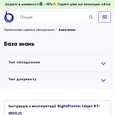
доки моделі в наявності
-15%
Гарячі ціни на японське обла
Search
for:
Промислове швейне обладнання
База знань
База знань
Тип обладнання
Усі
Тип документу
Вишивальні машини
Усі
Інструкція з експлуатації RightPlotter Inkjet RT-
Обладнання для волого-теплової обробки
Інструкції
1800JC