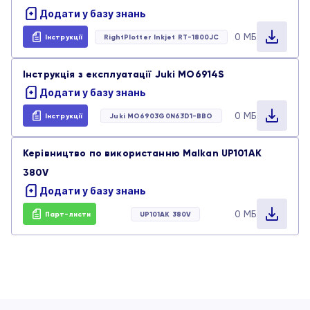
Додати у базу знань
Плотери та принтери
Парт-листи
0 МБ
Інструкції
RightPlotter Inkjet RT-1800JC
Промислові швейні машини
Презентації
Інструкція з експлуатації Juki MO6914S
Додати у базу знань
Розкрійне обладнання
Тести
0 МБ
Інструкції
Juki MO6903G0N63D1-BBO
Стьобальне обладнання
Керівництво по використанню Malkan UP101AK
380V
Додати у базу знань
0 МБ
Парт-листи
UP101AK 380V