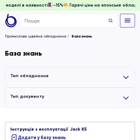
доки моделі в наявності
-15%
Гарячі ціни на японське обла
Search
for:
Промислове швейне обладнання
База знань
База знань
Тип обладнання
Усі
Тип документу
Вишивальні машини
Усі
Інструкція з експлуатації Jack K5
Обладнання для волого-теплової обробки
Інструкції
Додати у базу знань