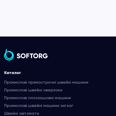
Каталог
Промислові прямострочні швейні машини
Промислові швейні оверлоки
Промислові плоскошовні машини
Промислові швейні машини зигзаг
Швейні автомати