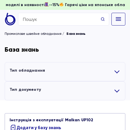
доки моделі в наявності
-15%
Гарячі ціни на японське обла
Search
for:
Промислове швейне обладнання
База знань
База знань
Тип обладнання
Усі
Тип документу
Вишивальні машини
Усі
Інструкція з експлуатації Malkan UP102
Обладнання для волого-теплової обробки
Інструкції
Додати у базу знань