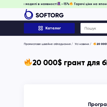
гніть забронювати, доки моделі в наявності
-15%
Гарячі ці
Search
Каталог
for:
Промислове швейне обладнання
Усі новини
20 000$
20 000$ грант для б
Програм