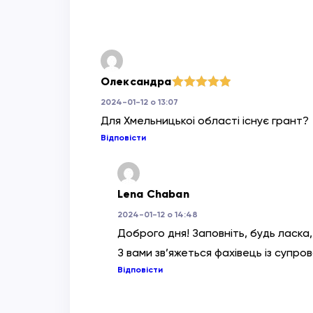
Олександра
Оцінено в
2024-01-12 о 13:07
5
з 5
Для Хмельницькоі області існує грант?
Відповісти
Lena Chaban
2024-01-12 о 14:48
Доброго дня! Заповніть, будь ласка
З вами зв’яжеться фахівець із супро
Відповісти