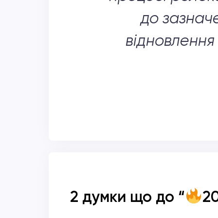
до зазнач
відновлення
2 думки що до “
20