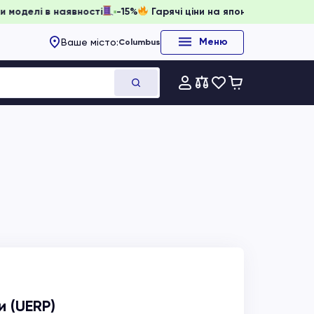
вати, доки моделі в наявності
-15%
Гарячі ціни на японсь
Меню
Ваше місто:
Columbus
и (UERP)