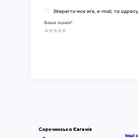
Зберегти моє ім'я, e-mail, та адре
Ваша оцінка
*
1
2
3
4
5
Сорочинська Євгенія
Інші 