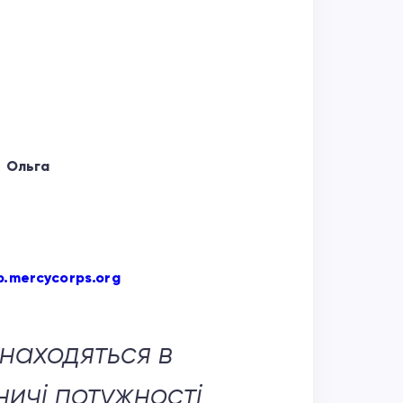
– Ольга
p.mercycorps.org
находяться в
ничі потужності