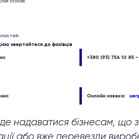
сній основі.
бластей.
єю звертайтеся до фахівців
рас
+380 (93) 756 10 85 
енис
Онлайн заявка:
uer
уде надаватися бізнесам, що з
ції або вже перевезли вироб