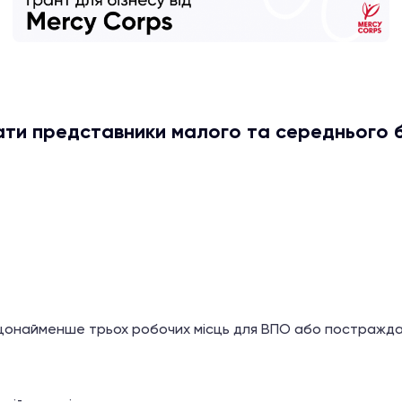
ти представники малого та середнього б
щонайменше трьох робочих місць для ВПО або постражда