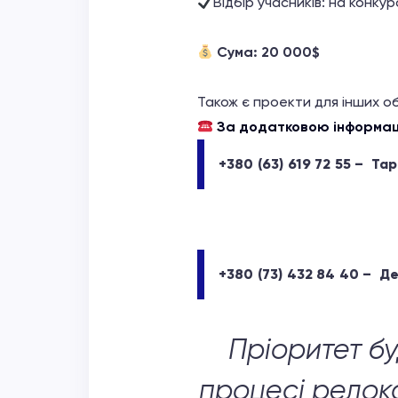
Відбір учасників: на конкур
Сума: 20 000$
Також є проекти для інших о
За додатковою інформаці
+380 (63) 619 72 55 – Та
+380 (73) 432 84 40 – Д
Пріоритет б
процесі релока