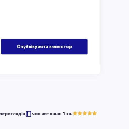
переглядів
час читання: 1 хв.
Оцінено в
5
з 5