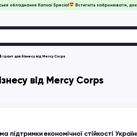
ни на японське обладнання Kansai Special
Встигніть заброню
 грант для бізнесу від Mercy Corps
ізнесу від Mercy Corps
а підтримки економічної стійкості Україн