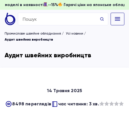
ти, доки моделі в наявності
-15%
Гарячі ціни на японське 
Search
for:
Промислове швейне обладнання
Усі новини
Аудит швейних виробництв
Аудит швейних виробництв
14 Травня 2025
8498 переглядів
час читання: 3 хв.
Оцінено
в
з