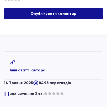
Інші статті автора
14 Травня 2025
8498 переглядів
час читання: 3 хв.
Оцінено
в