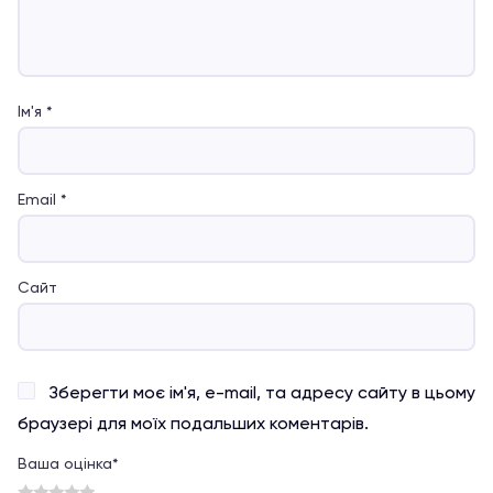
Ім'я
*
Email
*
Сайт
Зберегти моє ім'я, e-mail, та адресу сайту в цьому
браузері для моїх подальших коментарів.
Ваша оцінка
*
1
2
3
4
5