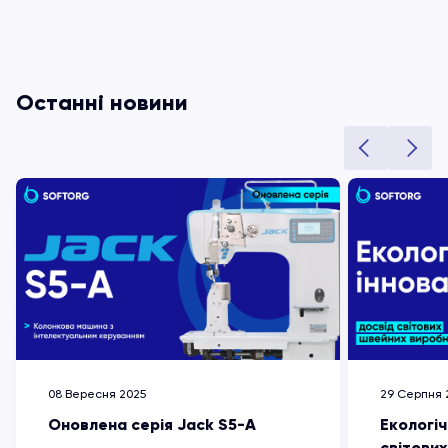
з
5
Останні новини
08 Вересня 2025
29 Серпня 
Оновлена серія Jack S5-A
Екологіч
світови