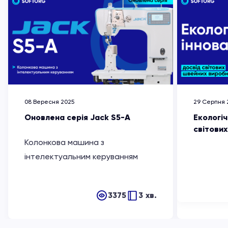
08 Вересня 2025
29 Серпня 
Оновлена серія Jack S5-A
Екологіч
світови
Колонкова машина з
інтелектуальним керуванням
3375
3 хв.