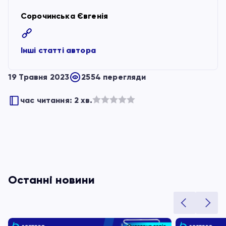
Сорочинська Євгенія
Інші статті автора
19 Травня 2023
2554 перегляди
час читання: 2 хв.
Оцінено
в
з
5
Останні новини