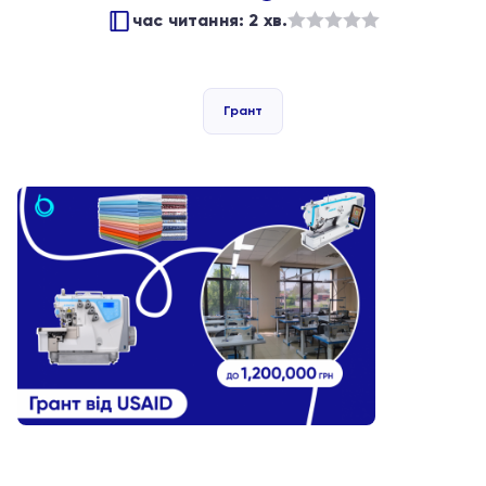
час читання: 2 хв.
Оцінено
в
з
Грант
5