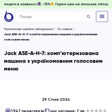
ати, доки моделі в наявності
-15%
Гарячі ціни на японськ
Search
for:
Промислове швейне обладнання
Усі новини
Jack A5E-A-H-7: комп’ютеризована машина з україномовним
голосовим меню
Jack A5E-A-H-7: комп’ютеризована
машина з україномовним голосовим
меню
29 Січня 2024
1947 переглядів
час читання: 7 хв.