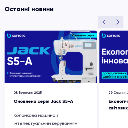
Останні новини
08 Вересня 2025
29 Серпня 
Оновлена серія Jack S5-A
Екологіч
світови
Колонкова машина з
інтелектуальним керуванням