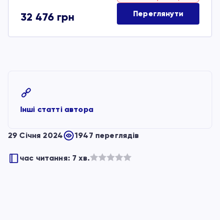
Переглянути
32 476
грн
Інші статті автора
29 Січня 2024
1947 переглядів
час читання: 7 хв.
Оцінено
в
з
5