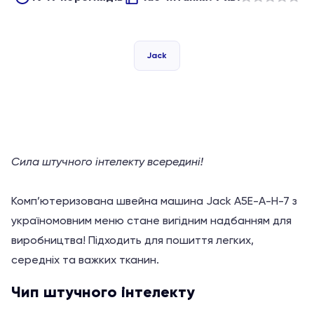
Оцінено
в
з
Jack
5
Сила штучного інтелекту всередині!
Комп’ютеризована швейна машина Jack A5E-A-H-7 з
україномовним меню стане вигідним надбанням для
виробництва! Підходить для пошиття легких,
середніх та важких тканин.
Чип штучного інтелекту