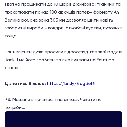
здатна прошивати до 10 шарів джинсової тканини та
проколювати понад 100 аркушів паперу формату А4.
Велика робоча зона 305 мм дозволяє шити навіть
габаритні вироби – ковдри, стьобані куртки, пуховики
тощо.
Наші клієнти дуже просили відеоогляд топової моделі
Jack. І ми його зробили та вже виклали на Youtube-
каналі.
Дізнатись більше:
https://bit.ly/4agdeRl
P.S. Машина в наявності на складі. Чекати не
потрібно.