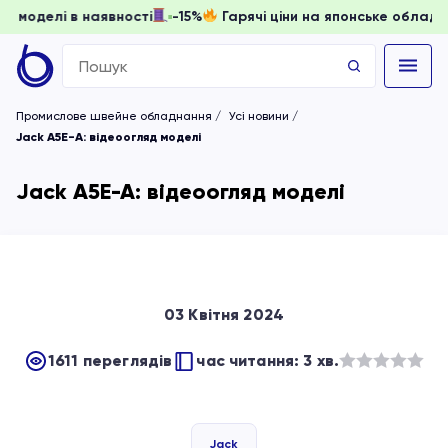
и, доки моделі в наявності
-15%
Гарячі ціни на японське 
Search
for:
Промислове швейне обладнання
Усі новини
Jack A5E-A: відеоогляд моделі
Jack A5E-A: відеоогляд моделі
03 Квітня 2024
1611 переглядів
час читання: 3 хв.
Оцінено
в
з
Jack