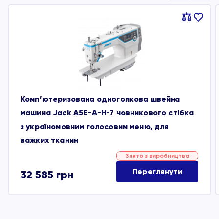
Порівняти
В
обране
Комп’ютеризована одноголкова швейна
машина Jack A5E-A-H-7 човникового стібка
з україномовним голосовим меню, для
важких тканин
Знято з виробництва
Переглянути
32 585
грн