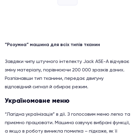
5
”Розумна” машина для всіх типів тканин
Завдяки чипу штучного інтелекту Jack A5E-A відчуває
зміну матеріалу, порівнюючи 200 000 зразків даних.
Розпізнавши тип тканини, передає двигуну
відповідний сигнал й обирає режим.
Україномовне меню
“Лагідна українізація” в дії. З голосовим меню легко та
приємно працювати. Машина озвучує вибрані функції,
а якщо в роботу виникла помилка – підкаже, як її