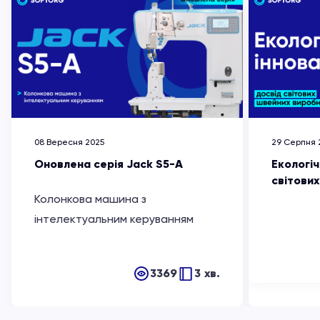
08 Вересня 2025
29 Серпня 
Оновлена серія Jack S5-A
Екологіч
світови
Колонкова машина з
інтелектуальним керуванням
3369
3 хв.