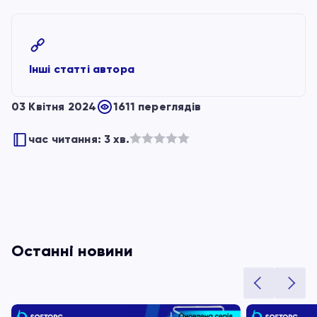
Інші статті автора
03 Квітня 2024
1611 переглядів
час читання: 3 хв.
Оцінено
в
з
5
Останні новини