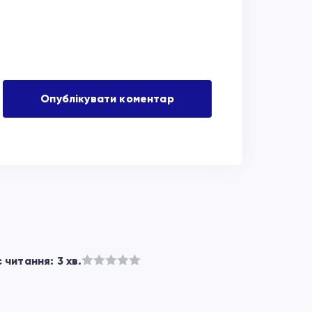
 читання: 3 хв.
Оцінено
в
з