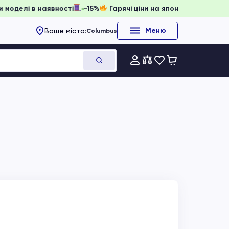
нювати, доки моделі в наявності
-15%
Гарячі ціни на япон
Меню
Ваше місто:
Columbus