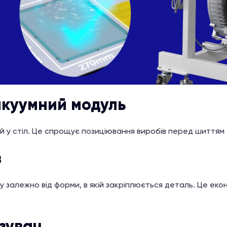
акуумний модуль
 у стіл. Це спрощує позиціювання виробів перед шиттям 
в
залежно від форми, в якій закріплюється деталь. Це еконо
зувач