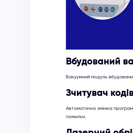
Вбудований в
Вакуумний модуль вбудований
Зчитувач коді
Автоматично змінює програму 
помилки.
Лазерний обрі