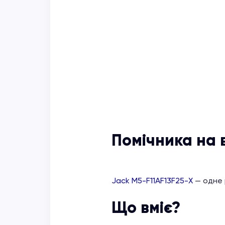
Помічника на 
Jack M5-F11AF13F25-X
— одне 
Що вміє?