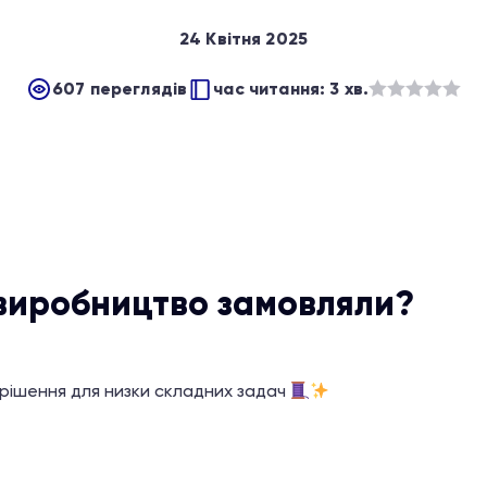
24 Квітня 2025
607 переглядів
час читання: 3 хв.
Оцінено
в
з
5
виробництво замовляли?
рішення для низки складних задач