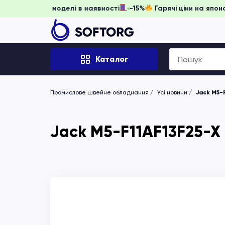
игніть забронювати, доки моделі в наявності
-15%
Гарячі 
Search
Каталог
for:
Промислове швейне обладнання
Усі новини
Jack M5-
Jack M5-F11AF13F25-X