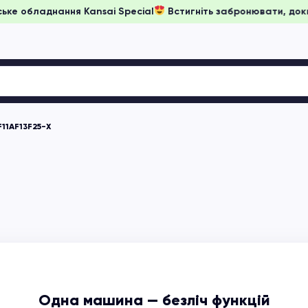
ціни на японське обладнання Kansai Special
Встигніть забро
F11AF13F25-X
Одна машина — безліч функцій