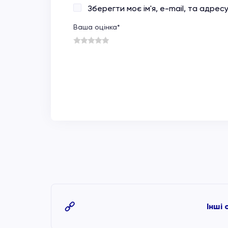
Зберегти моє ім'я, e-mail, та адре
Ваша оцінка
*
1
2
3
4
5
Інші 