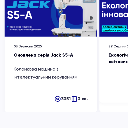
08 Вересня 2025
29 Серпня 
Оновлена серія Jack S5-A
Екологіч
світови
Колонкова машина з
інтелектуальним керуванням
3351
3 хв.