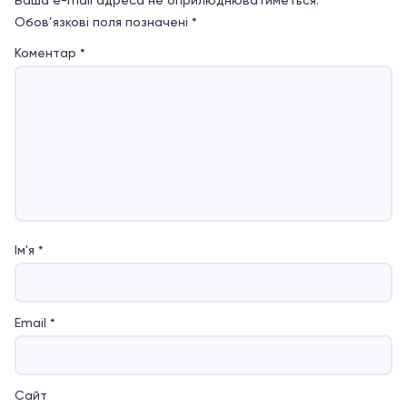
Ваша e-mail адреса не оприлюднюватиметься.
Обов’язкові поля позначені
*
Коментар
*
Ім'я
*
Email
*
Сайт