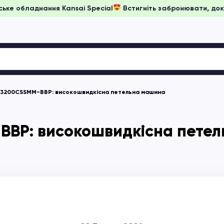
іни на японське обладнання Kansai Special
Встигніть заброн
-3200CSSMM-BBP: високошвидкісна петельна машина
BBP: високошвидкісна пете