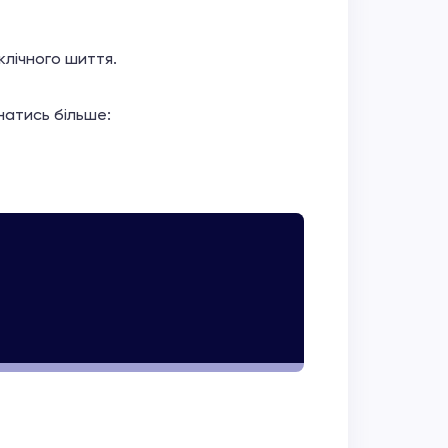
клічного шиття.
натись більше: