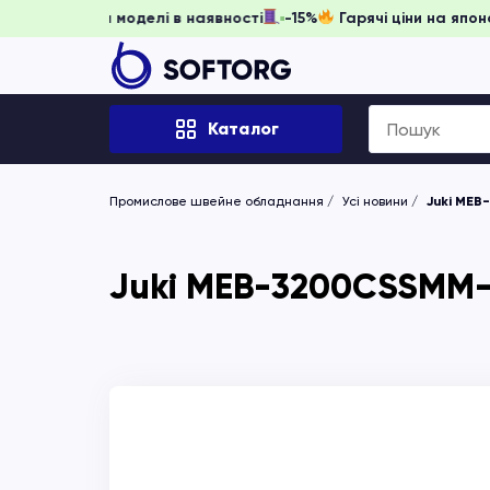
гніть забронювати, доки моделі в наявності
-15%
Гарячі ц
Search
Каталог
for:
Промислове швейне обладнання
Усі новини
Juki MEB
Juki MEB-3200CSSMM-