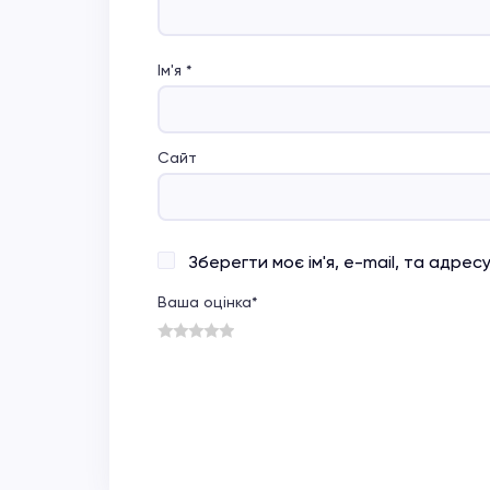
Ім'я
*
Сайт
Зберегти моє ім'я, e-mail, та адре
Ваша оцінка
*
1
2
3
4
5