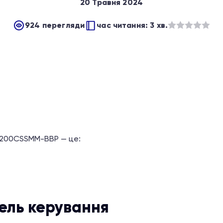
20 Травня 2024
924 перегляди
час читання: 3 хв.
Оцінено
в
з
5
3200CSSMM-BBP — це:
ель керування