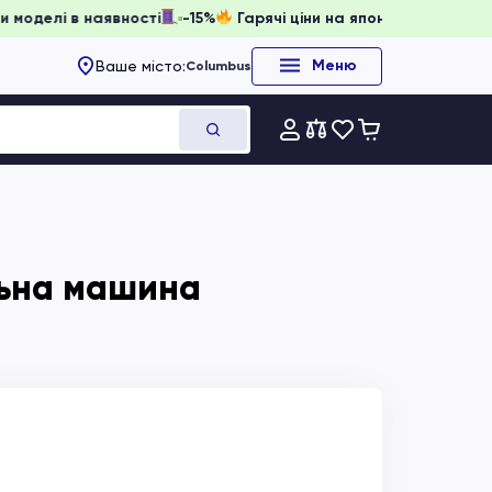
ювати, доки моделі в наявності
-15%
Гарячі ціни на японсь
Меню
Ваше місто:
Columbus
льна машина