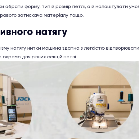
ки обрати форму, тип й розмір петлі, а й налаштувати умо
й правого затискача матеріалу тощо.
тивного натягу
зму натягу нитки машина здатна з легкістю відтворювати о
окремо для різних секцій петлі.