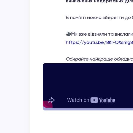
виникнення недорізаних діля
В пам’яті можна зберегти до
Ми вже відзняли та виклал
https://youtu.be/8KI-OXsmg8
Обирайте найкраще обладнанн