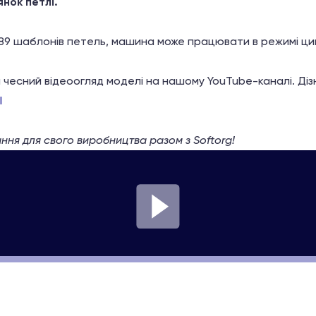
нок петлі.
 89 шаблонів петель, машина може працювати в режимі ци
и чесний відеоогляд моделі на нашому YouTube-каналі. Діз
I
я для свого виробництва разом з Softorg!