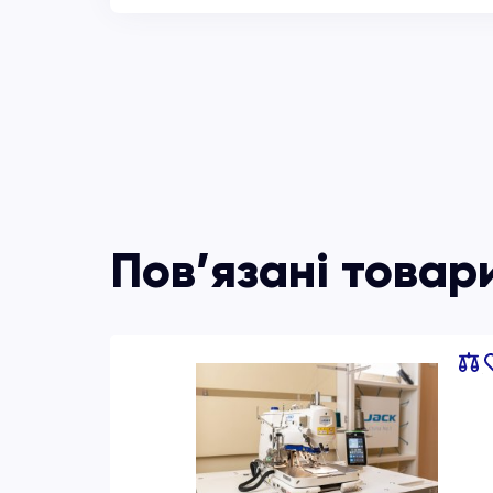
Пов’язані товар
Порі
об