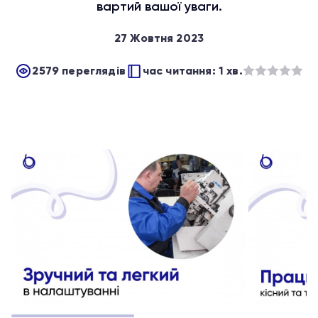
вартий вашої уваги.
27 Жовтня 2023
2579 переглядів
час читання: 1 хв.
Оцінено
в
з
5