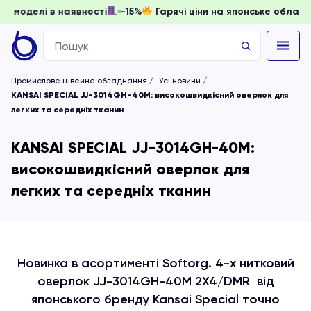
, доки моделі в наявності
-15%
Гарячі ціни на японське о
Search
for:
Промислове швейне обладнання
Усі новини
KANSAI SPECIAL JJ-3014GH-40M: високошвидкісний оверлок для
легких та середніх тканин
KANSAI SPECIAL JJ-3014GH-40M:
високошвидкісний оверлок для
легких та середніх тканин
Новинка в асортименті Softorg. 4-х нитковий
оверлок JJ-3014GH-40M 2Х4/DMR від
японського бренду Kansai Special точно