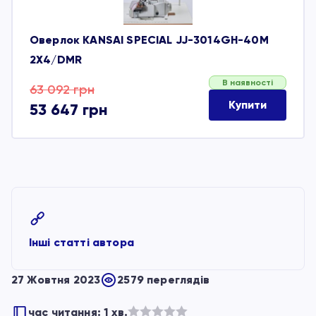
Оверлок KANSAI SPECIAL JJ-3014GH-40M
2Х4/DMR
В наявності
Оригінальна
Поточна
63 092
грн
Купити
53 647
грн
ціна:
ціна:
63 092 грн.
53 647 грн.
Інші статті автора
27 Жовтня 2023
2579 переглядів
час читання: 1 хв.