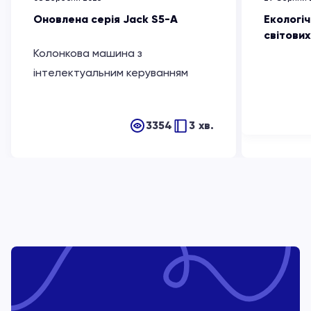
Оновлена серія Jack S5-A
Екологіч
світови
Колонкова машина з
інтелектуальним керуванням
3354
3 хв.