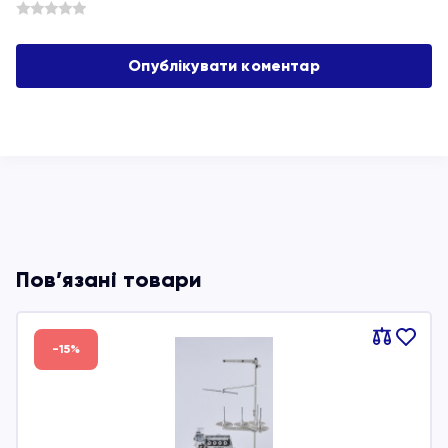
1
2
3
4
5
Пов’язані товари
Порівняти
В
-15%
обране