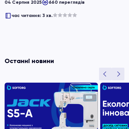
04 Серпня 2025
660 переглядів
час читання: 3 хв.
Оцінено
в
з
5
Останні новини