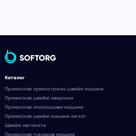
Каталог
Промислові прямострочні швейні машини
Промислові швейні оверлоки
Промислові плоскошовні машини
Промислові швейні машини зигзаг
Швейні автомати
Промислові ґудзикові машини