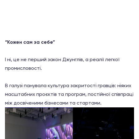
з
5
“Кожен сам за себе”
І ні, це не перший закон Джунглів, а реалії легкої
промисловості.
В галузі панувала культура закритості гравців: ніяких
масштабних проєктів та програм, постійної співпраці
між досвіченими бізнесами та стартами.