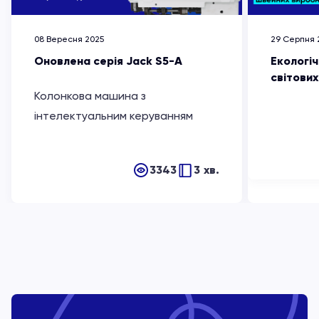
08 Вересня 2025
29 Серпня 
Оновлена серія Jack S5-A
Екологіч
світови
Колонкова машина з
інтелектуальним керуванням
3343
3 хв.