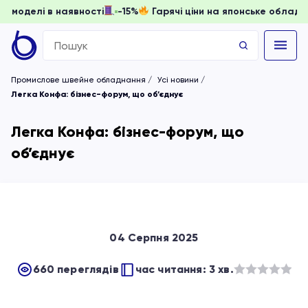
ти, доки моделі в наявності
-15%
Гарячі ціни на японське 
Search
for:
Промислове швейне обладнання
Усі новини
Легка Конфа: бізнес-форум, що об’єднує
Легка Конфа: бізнес-форум, що
об’єднує
04 Серпня 2025
660 переглядів
час читання: 3 хв.
Оцінено
в