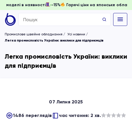
, доки моделі в наявності
-15%
Гарячі ціни на японське о
Search
for:
Промислове швейне обладнання
Усі новини
Легка промисловість України: виклики для підприємців
Легка промисловість України: виклики
для підприємців
07 Липня 2025
1486 переглядів
час читання: 2 хв.
Оцінено
в