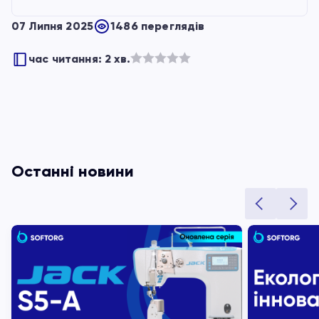
07 Липня 2025
1486 переглядів
час читання: 2 хв.
Оцінено
в
з
5
Останні новини