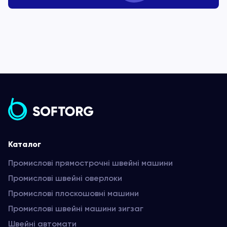
Каталог
Промислові прямострочні швейні машини
Промислові швейні оверлоки
Промислові плоскошовні машини
Промислові швейні машини зигзаг
Швейні автомати