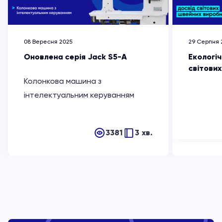
08 Вересня 2025
29 Серпня 
Оновлена серія Jack S5-A
Екологіч
світови
Колонкова машина з
інтелектуальним керуванням
3381
3 хв.