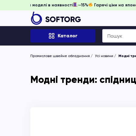
гніть забронювати, доки моделі в наявності
-15%
Гарячі ц
Search
Каталог
for:
Промислове швейне обладнання
Усі новини
Модні тре
Модні тренди: спідниці