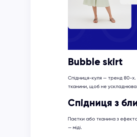
Bubble skirt
Спідниця-куля — тренд 80-х.
тканини, щоб не ускладнюва
Спідниця з бл
Паєтки або тканина з ефекто
— міді.