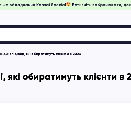
іни на японське обладнання Kansai Special
Встигніть заброн
нди: спідниці, які обиратимуть клієнти в 2024
, які обиратимуть клієнти в 