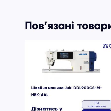
Пов’язані товар
Порі
об
Швейна машина Juki DDL900CS-M-
NBK-AAL
Під
замовлення
Дізнатись у