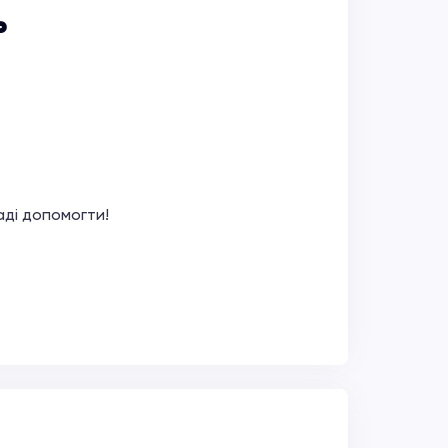
ь
аді допомогти!