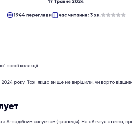
17 Травня 2024
1944 перегляди
час читання: 3 хв.
Оцінено
в
з
5
ю” нової колекції
и 2024 року. Тож, якщо ви ще не вирішили, чи варто відшив
лует
з А-подібним силуетом (трапеція). Не обтягує стегна, при