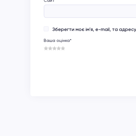
Сайт
Зберегти моє ім'я, e-mail, та адре
Ваша оцінка
*
1
2
3
4
5