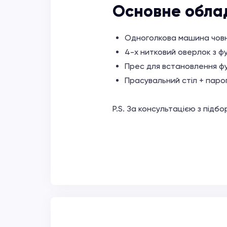
Основне обла
Одноголкова машина човн
4-х нитковий оверлок з ф
Прес для встановлення ф
Прасувальний стіл + пар
P.S. За консультацією з підб