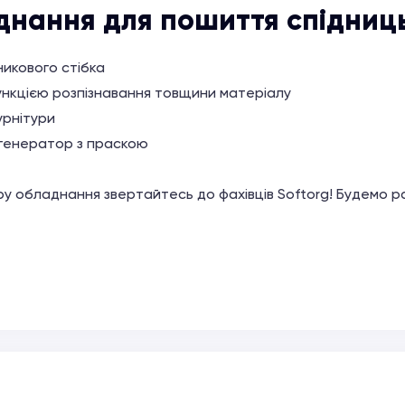
днання для пошиття спідниц
икового стібка
ункцією розпізнавання товщини матеріалу
урнітури
огенератор з праскою
ору обладнання звертайтесь до фахівців Softorg! Будемо р