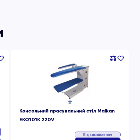
и
вняти
В
Порівняти
В
ране
обране
Консольний прасувальний стіл Malkan
EKO101K 220V
Під замовлення