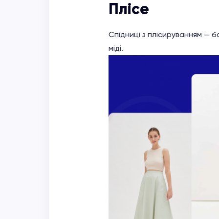
Плісе
Спідниці з плісируванням — 
міді.