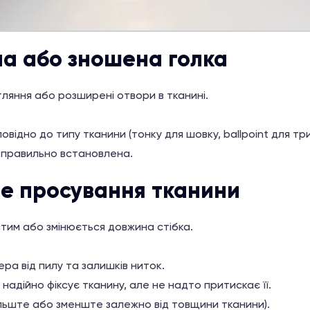
на або зношена голка
етляння або розширені отвори в тканині.
дповідно до типу тканини (тонку для шовку, ballpoint для т
 правильно встановлена.
не просування тканини
стим або змінюється довжина стібка.
ра від пилу та залишків ниток.
адійно фіксує тканину, але не надто притискає її.
ільште або зменште залежно від товщини тканини).