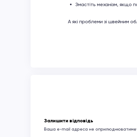
Змастіть механізм, якщо п
А які проблеми зі швейним о
Залишити відповідь
Ваша e-mail адреса не оприлюднюватимет