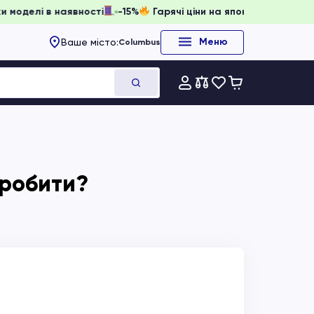
забронювати, доки моделі в наявності
-15%
Гарячі ціни на
Меню
Ваше місто:
Columbus
о робити?