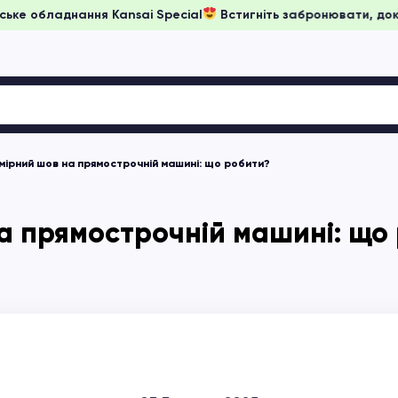
рячі ціни на японське обладнання Kansai Special
Встигніть 
ірний шов на прямострочній машині: що робити?
а прямострочній машині: щ