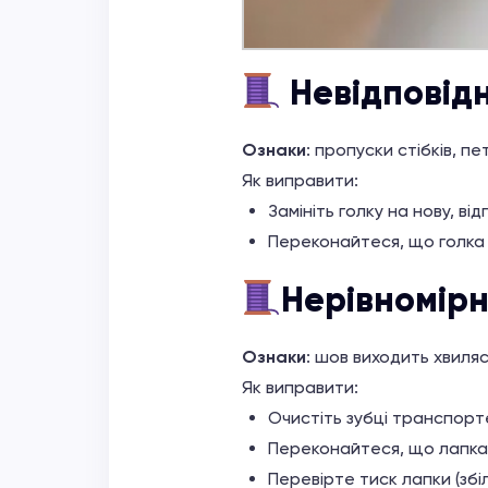
Невідповід
Ознаки
: пропуски стібків, п
Як виправити:
Замініть голку на нову, ві
Переконайтеся, що голка
Нерівномір
Ознаки
: шов виходить хвиля
Як виправити:
Очистіть зубці транспорте
Переконайтеся, що лапка н
Перевірте тиск лапки (зб