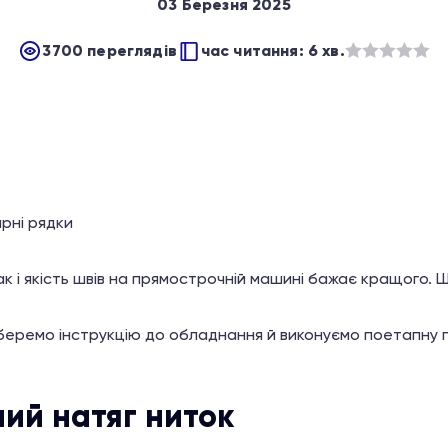
03 Березня 2025
3700 переглядів
час читання: 6 хв.
Оцінено
в
з
5
арні рядки
ак і якість швів на прямострочній машині бажає кращого.
беремо інструкцію до обладнання й виконуємо поетапну п
ий натяг ниток