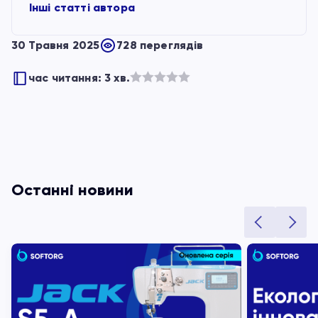
Інші статті автора
30 Травня 2025
728 переглядів
час читання: 3 хв.
Оцінено
в
з
5
Останні новини