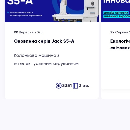
08 Вересня 2025
29 Серпня 
Оновлена серія Jack S5-A
Екологіч
світови
Колонкова машина з
інтелектуальним керуванням
3351
3 хв.