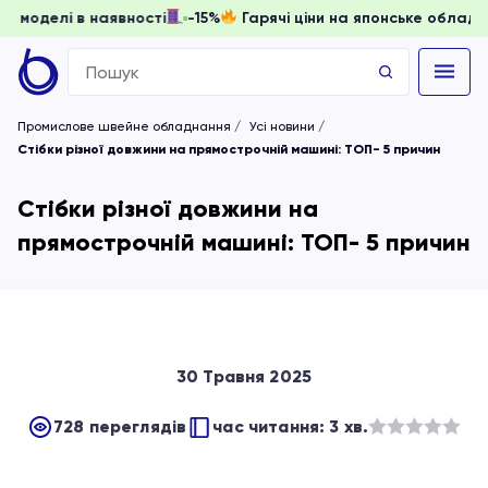
ти, доки моделі в наявності
-15%
Гарячі ціни на японське
Search
for:
Промислове швейне обладнання
Усі новини
Стібки різної довжини на прямострочній машині: ТОП- 5 причин
Стібки різної довжини на
прямострочній машині: ТОП- 5 причин
30 Травня 2025
728 переглядів
час читання: 3 хв.
Оцінено
в