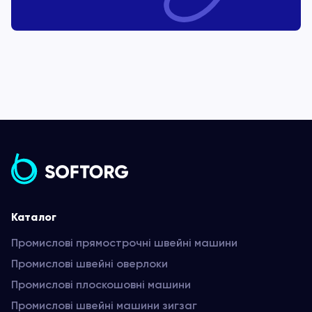
Каталог
Промислові прямострочні швейні машини
Промислові швейні оверлоки
Промислові плоскошовні машини
Промислові швейні машини зигзаг