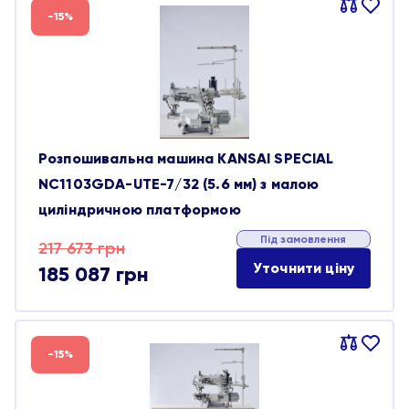
Порівняти
В
-15%
обране
Розпошивальна машина KANSAI SPECIAL
NC1103GDA-UTE-7/32 (5.6 мм) з малою
циліндричною платформою
Під замовлення
Оригінальна
Поточна
217 673
грн
Уточнити ціну
185 087
грн
ціна:
ціна:
217 673 грн.
185 087 грн.
Порівняти
В
-15%
обране