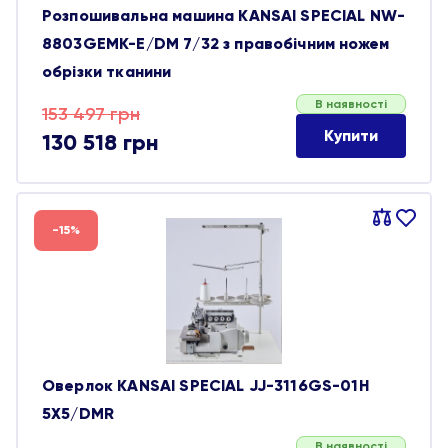
Розпошивальна машина KANSAI SPECIAL NW-
8803GEMK-E/DM 7/32 з правобічним ножем
обрізки тканини
В наявності
Оригінальна
Поточна
153 497
грн
Купити
130 518
грн
ціна:
ціна:
153 497 грн.
130 518 грн.
Порівняти
В
-15%
обране
Оверлок KANSAI SPECIAL JJ-3116GS-01H
5X5/DMR
В наявності