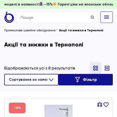
, доки моделі в наявності
-15%
Гарячі ціни на японське о
Search
for:
Промислове швейне обладнання
Акції та знижки в Тернополі
Акції та знижки в Тернополі
Відображаються усі з 8 результатів
Фільтр
Порівняти
В
-15%
обране