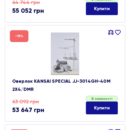
Оригінальна
Поточна
64 744
грн
Купити
55 052
грн
ціна:
ціна:
64 744 грн.
55 052 грн.
Порівняти
В
-15%
обране
Оверлок KANSAI SPECIAL JJ-3014GH-40M
2Х4/DMR
В наявності
Оригінальна
Поточна
63 092
грн
Купити
53 647
грн
ціна:
ціна:
63 092 грн.
53 647 грн.