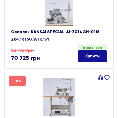
Оверлок KANSAI SPECIAL JJ-3014GH-01M
2Х4/RT60/ATK/SY
В наявності
Оригінальна
Поточна
83 176
грн
Купити
70 725
грн
ціна:
ціна:
83 176 грн.
70 725 грн.
Порівняти
В
-15%
обране