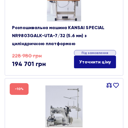
Розпошивальна машина KANSAI SPECIAL
NR9803GALK-UTA-7/32 (5.6 мм) з
циліндричною платформою
Під замовлення
Оригінальна
Поточна
228 980
грн
Уточнити ціну
194 701
грн
ціна:
ціна:
228 980 грн.
194 701 грн.
Порівняти
В
-10%
обране