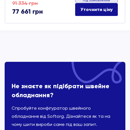
Під замовлення
Оригінальна
Поточна
91 334
грн
Уточнити ціну
77 661
грн
ціна:
ціна:
91 334 грн.
77 661 грн.
Не знаєте як підібрати швейне
обладнання?
Спробуйте конфігуратор швейного
обладнання від Softorg. Дізнайтеся як та на
чому шити вироби саме під ваш запит.