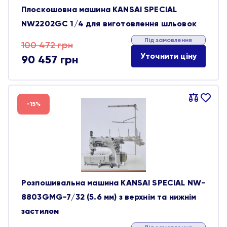
Плоскошовна машина KANSAI SPECIAL
NW2202GC 1/4 для виготовлення шльовок
Під замовлення
Оригінальна
Поточна
100 472
грн
Уточнити ціну
90 457
грн
ціна:
ціна:
100 472 грн.
90 457 грн.
Порівняти
В
-15%
обране
Розпошивальна машина KANSAI SPECIAL NW-
8803GMG-7/32 (5.6 мм) з верхнім та нижнім
застилом