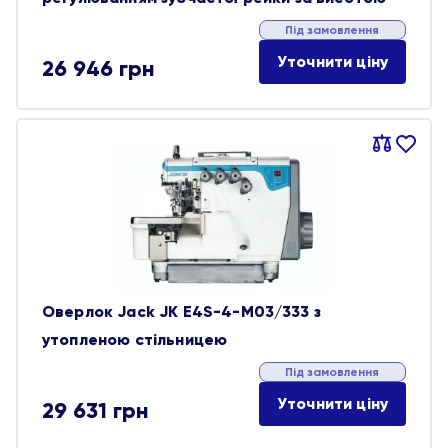
Під замовлення
Уточнити ціну
26 946
грн
Порівняти
В
обране
Оверлок Jack JK E4S-4-M03/333 з
утопленою стільницею
Під замовлення
Уточнити ціну
29 631
грн