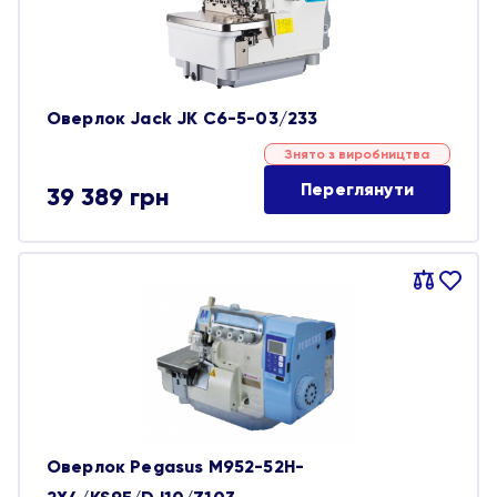
Оверлок Jack JK C6-5-03/233
Знято з виробництва
Переглянути
39 389
грн
Порівняти
В
обране
Оверлок Pegasus M952-52H-