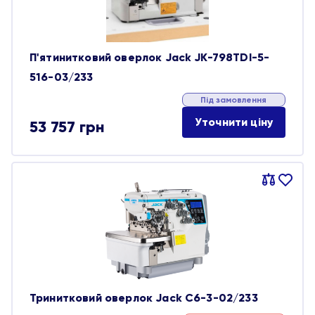
П'ятинитковий оверлок Jack JK-798TDI-5-
516-03/233
Під замовлення
Уточнити ціну
53 757
грн
Порівняти
В
обране
Тринитковий оверлок Jack C6-3-02/233