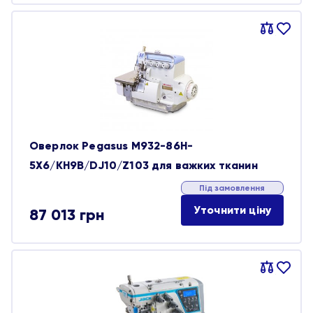
Порівняти
В
обране
Оверлок Pegasus M932-86H-
5X6/KH9B/DJ10/Z103 для важких тканин
Під замовлення
Уточнити ціну
87 013
грн
Порівняти
В
обране