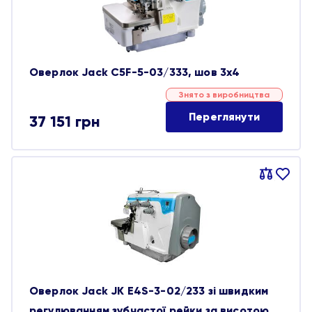
Оверлок Jack C5F-5-03/333, шов 3х4
Знято з виробництва
Переглянути
37 151
грн
Порівняти
В
обране
Оверлок Jack JK E4S-3-02/233 зі швидким
регулюванням зубчастої рейки за висотою