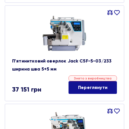
Порівняти
В
обране
П'ятинитковий оверлок Jack C5F-5-03/233
ширина шва 5+5 мм
Знято з виробництва
Переглянути
37 151
грн
Порівняти
В
обране