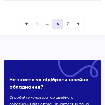
←
1
…
6
7
→
Не знаєте як підібрати швейне
обладнання?
Спробуйте конфігуратор швейного
обладнання від Softorg. Дізнайтеся як та на