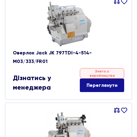
Порівняти
В
обране
Оверлок Jack JK 797TDI-4-514-
M03/333/FR01
Знято з
виробництва
Дізнатись у
Переглянути
менеджера
Порівняти
В
обране