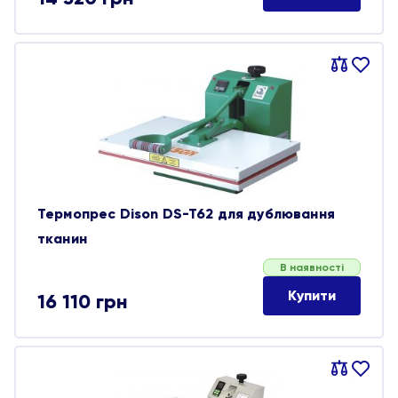
Порівняти
В
обране
Термопрес Dison DS-T62 для дублювання
тканин
В наявності
Купити
16 110
грн
Порівняти
В
обране