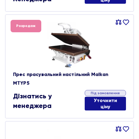
Порівняти
В
Розродаж
обране
Прес прасувальний настільний Malkan
MTYP5
Під замовлення
Дізнатись у
Уточнити
менеджера
ціну
Порівняти
В
обране