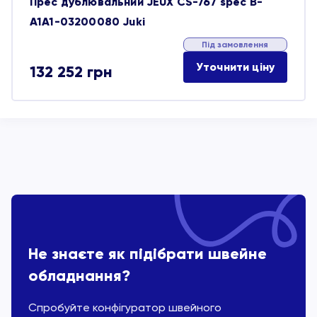
Прес дублювальний JEUX CS-767 spec B-
A1A1-03200080 Juki
Під замовлення
Уточнити ціну
132 252
грн
Не знаєте як підібрати швейне
обладнання?
Спробуйте конфігуратор швейного