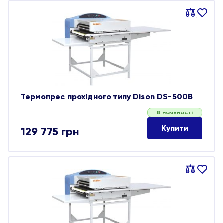
Порівняти
В
обране
Термопрес прохідного типу Dison DS-500B
В наявності
Купити
129 775
грн
Порівняти
В
обране