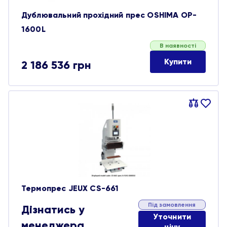
Дублювальний прохідний прес OSHIMA OP-
1600L
В наявності
Купити
2 186 536
грн
Порівняти
В
обране
Термопрес JEUX CS-661
Під замовлення
Дізнатись у
Уточнити
менеджера
ціну