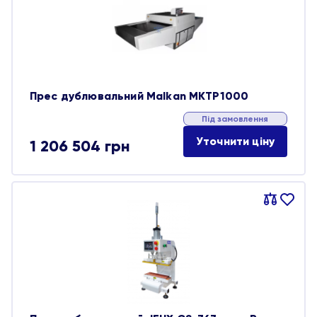
Прес дублювальний Malkan MKTP1000
Під замовлення
Уточнити ціну
1 206 504
грн
Порівняти
В
обране