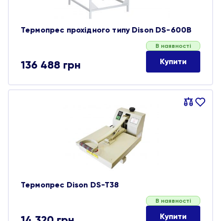
Термопрес прохідного типу Dison DS-600B
В наявності
Купити
136 488
грн
Порівняти
В
обране
Термопрес Dison DS-T38
В наявності
Купити
14 320
грн