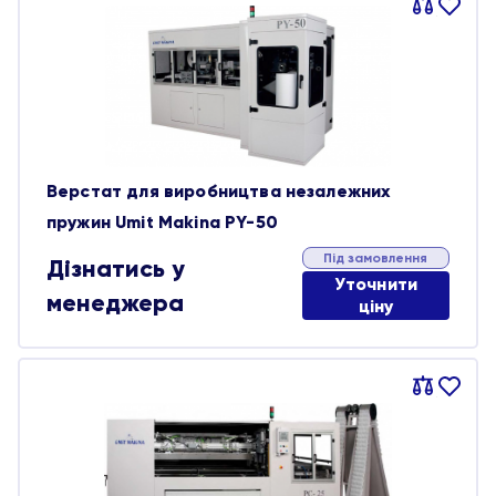
Порівняти
В
обране
Верстат для виробництва незалежних
пружин Umit Makina PY-50
Під замовлення
Дізнатись у
Уточнити
менеджера
ціну
Порівняти
В
обране