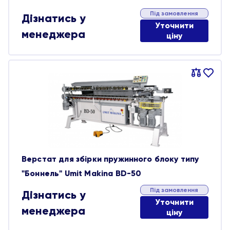
Під замовлення
Дізнатись у
Уточнити
менеджера
ціну
Порівняти
В
обране
Верстат для збірки пружинного блоку типу
"Боннель" Umit Makina BD-50
Під замовлення
Дізнатись у
Уточнити
менеджера
ціну