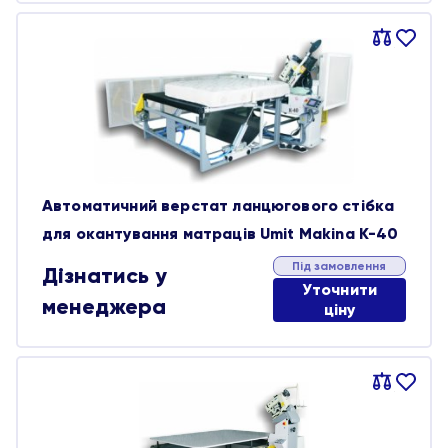
Порівняти
В
обране
Автоматичний верстат ланцюгового стібка
для окантування матраців Umit Makina K-40
Під замовлення
Дізнатись у
Уточнити
менеджера
ціну
Порівняти
В
обране