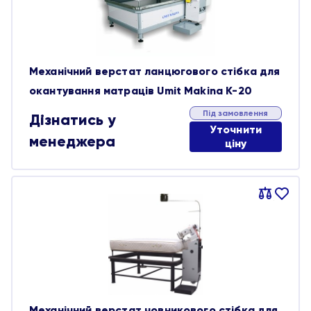
Механічний верстат ланцюгового стібка для
окантування матраців Umit Makina K-20
Під замовлення
Дізнатись у
Уточнити
менеджера
ціну
Порівняти
В
обране
Механічний верстат човникового стібка для