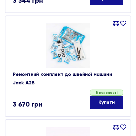
3 344
грн
Порівняти
В
обране
Ремонтний комплект до швейної машини
Jack A2B
В наявності
Купити
3 670
грн
Порівняти
В