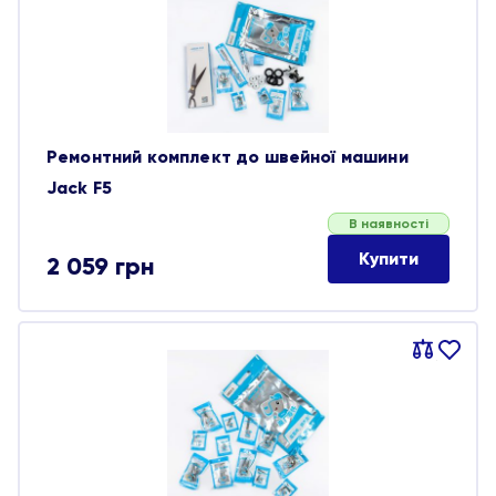
обране
Ремонтний комплект до швейної машини
Jack F5
В наявності
Купити
2 059
грн
Порівняти
В
обране