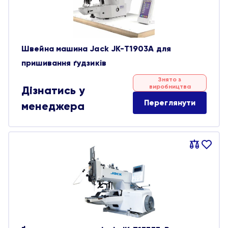
Швейна машина Jack JK-T1903A для
пришивання ґудзиків
Знято з
виробництва
Дізнатись у
Переглянути
менеджера
Порівняти
В
обране