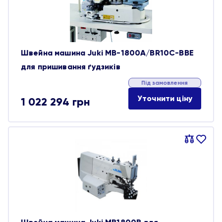
Швейна машина Juki MB-1800A/BR10C-BBE
для пришивання ґудзиків
Під замовлення
Уточнити ціну
1 022 294
грн
Порівняти
В
обране