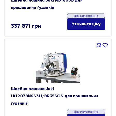
Швейна машина Juki MB1800B для
пришивання ґудзиків
Під замовлення
Уточнити ціну
337 871
грн
Порівняти
В
обране
Швейна машина Juki
LK1903BNSS311/BR35SGS для пришивання
ґудзиків
Під замовлення