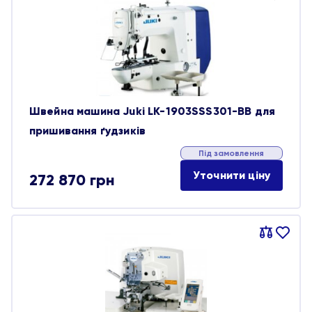
обране
Швейна машина Juki LK-1903SSS301-BB для
пришивання ґудзиків
Під замовлення
Уточнити ціну
272 870
грн
Порівняти
В
обране