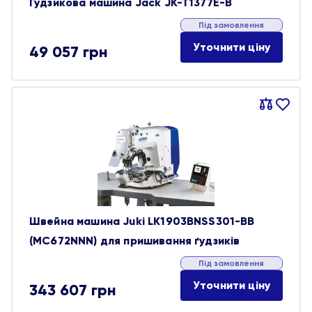
Ґудзикова машина Jack JK-T1377E-B
Під замовлення
Уточнити ціну
49 057
грн
Порівняти
В
обране
Швейна машина Juki LK1903BNSS301-BB
(MC672NNN) для пришивання ґудзиків
Під замовлення
Уточнити ціну
343 607
грн