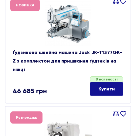
Порівняти
В
НОВИНКА
обране
Ґудзикова швейна машина Jack JK-T1377GK-
Z з комплектом для пришвання ґудзиків на
ніжці
В наявності
Купити
46 685
грн
Порівняти
В
Розпродаж
обране