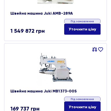
Швейна машина Juki AMB-289A
Під замовлення
Уточнити ціну
1 549 872
грн
Порівняти
В
обране
Швейна машина Juki MB1373-00S
Під замовлення
Уточнити ціну
169 737
грн