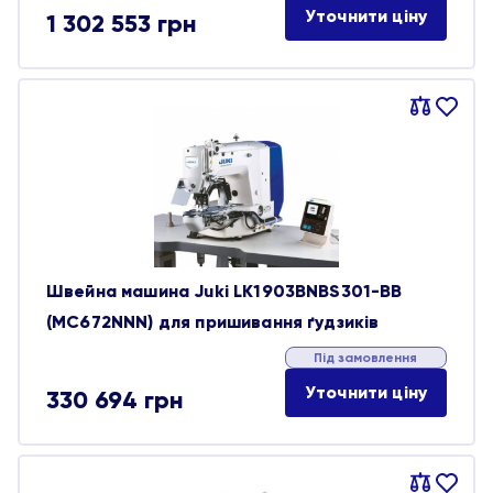
Уточнити ціну
1 302 553
грн
Порівняти
В
обране
Швейна машина Juki LK1903BNBS301-BB
(MC672NNN) для пришивання ґудзиків
Під замовлення
Уточнити ціну
330 694
грн
Порівняти
В