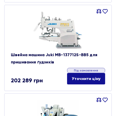
Порівняти
В
обране
Швейна машина Juki MB-137712S-BB5 для
пришивання ґудзиків
Під замовлення
Уточнити ціну
202 289
грн
Порівняти
В
обране