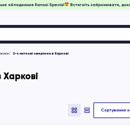
а японське обладнання Kansai Special
Встигніть забронювати
рлоки
2-х ниткові оверлоки в Харкові
в Харкові