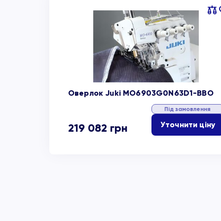
Пор
об
Оверлок Juki MO6903G0N63D1-BBO
Під замовлення
Уточнити ціну
219 082
грн