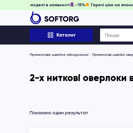
ь забронювати, доки моделі в наявності
-15%
Гарячі ціни н
Search
Каталог
for:
Промислове швейне обладнання
Промислові швейні ове
2-х ниткові оверлоки 
Показано один результат