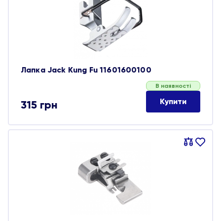
обране
Лапка Jack Kung Fu 11601600100
В наявності
Купити
315
грн
Порівняти
В
обране