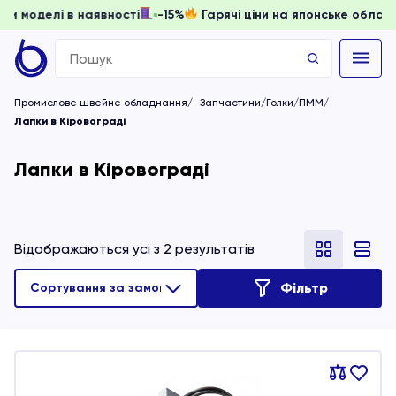
, доки моделі в наявності
-15%
Гарячі ціни на японське об
Search
for:
Промислове швейне обладнання
Запчастини/Голки/ПММ
Лапки в Кіровограді
Лапки в Кіровограді
Відображаються усі з 2 результатів
Фільтр
Порівняти
В